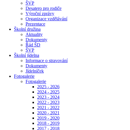
ŠVP
Desatero pro rodiče
Výroční zprávy
Organizace vzdělávání
Prezentace
Školní družina
Aktuality
Dokumenty
Řád ŠD
ŠVP
Školní jídelna
Informace o stravování
Dokumenty
Jídelníček
Fotogalerie
Fotogalerie
2025 - 2026
2024 - 2025
2023 - 2024
2022 - 2023
2021 - 2022
2020 - 2021
2019 - 2020
2018 - 2019
2017 - 2018