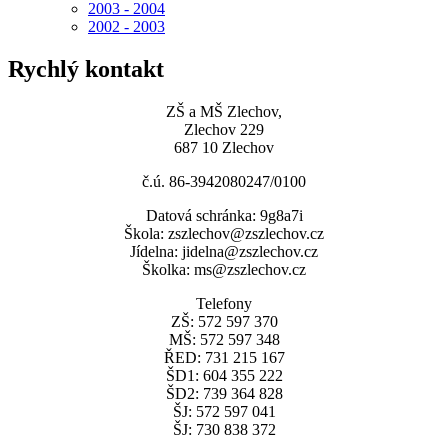
2003 - 2004
2002 - 2003
Rychlý kontakt
ZŠ a MŠ Zlechov,
Zlechov 229
687 10 Zlechov
č.ú. 86-3942080247/0100
Datová schránka: 9g8a7i
Škola: zszlechov@zszlechov.cz
Jídelna: jidelna@zszlechov.cz
Školka: ms@zszlechov.cz
Telefony
ZŠ: 572 597 370
MŠ: 572 597 348
ŘED: 731 215 167
ŠD1: 604 355 222
ŠD2: 739 364 828
ŠJ: 572 597 041
ŠJ: 730 838 372