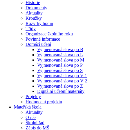
Historie
Dokumenty
Aktuality
Kroužky
Rozvrhy hodin
Třídy
Organizace školního roku
Povinné informace
Domácí učení
Vyjmenovaná slova po B
Vyjmenovaná slova po L
Vyjmenovaná slova po M
Vyjmenovaná slova po P
Vyjmenovaná slova po S
Vyjmenovaná slova po V 1
Vyjmenovaná slova po V 2
Vyjmenovaná slova po Z
Digitální učební materiály
Projekty
Hodnocení projektu
Mateřská škola
Aktuality
O nás
Školní řád
Zápis do MŠ