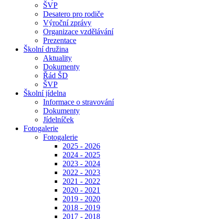
ŠVP
Desatero pro rodiče
Výroční zprávy
Organizace vzdělávání
Prezentace
Školní družina
Aktuality
Dokumenty
Řád ŠD
ŠVP
Školní jídelna
Informace o stravování
Dokumenty
Jídelníček
Fotogalerie
Fotogalerie
2025 - 2026
2024 - 2025
2023 - 2024
2022 - 2023
2021 - 2022
2020 - 2021
2019 - 2020
2018 - 2019
2017 - 2018