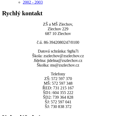
2002 - 2003
Rychlý kontakt
ZŠ a MŠ Zlechov,
Zlechov 229
687 10 Zlechov
č.ú. 86-3942080247/0100
Datová schránka: 9g8a7i
Škola: zszlechov@zszlechov.cz
Jídelna: jidelna@zszlechov.cz
Školka: ms@zszlechov.cz
Telefony
ZŠ: 572 597 370
MŠ: 572 597 348
ŘED: 731 215 167
ŠD1: 604 355 222
ŠD2: 739 364 828
ŠJ: 572 597 041
ŠJ: 730 838 372