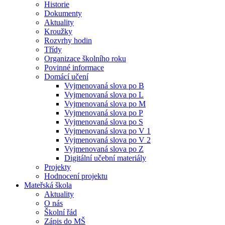
Historie
Dokumenty
Aktuality
Kroužky
Rozvrhy hodin
Třídy
Organizace školního roku
Povinné informace
Domácí učení
Vyjmenovaná slova po B
Vyjmenovaná slova po L
Vyjmenovaná slova po M
Vyjmenovaná slova po P
Vyjmenovaná slova po S
Vyjmenovaná slova po V 1
Vyjmenovaná slova po V 2
Vyjmenovaná slova po Z
Digitální učební materiály
Projekty
Hodnocení projektu
Mateřská škola
Aktuality
O nás
Školní řád
Zápis do MŠ