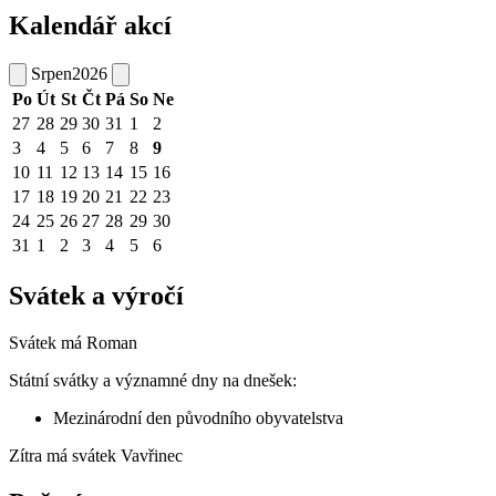
Kalendář akcí
Srpen
2026
Po
Út
St
Čt
Pá
So
Ne
27
28
29
30
31
1
2
3
4
5
6
7
8
9
10
11
12
13
14
15
16
17
18
19
20
21
22
23
24
25
26
27
28
29
30
31
1
2
3
4
5
6
Svátek a výročí
Svátek má
Roman
Státní svátky a významné dny na dnešek:
Mezinárodní den původního obyvatelstva
Zítra má svátek
Vavřinec