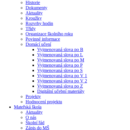
Historie
Dokumenty
Aktuality
Kroužky
Rozvrhy hodin
Třídy
Organizace školního roku
Povinné informace
Domácí učení
Vyjmenovaná slova po B
Vyjmenovaná slova po L
Vyjmenovaná slova po M
Vyjmenovaná slova po P
Vyjmenovaná slova po S
Vyjmenovaná slova po V 1
Vyjmenovaná slova po V 2
Vyjmenovaná slova po Z
Digitální učební materiály
Projekty
Hodnocení projektu
Mateřská škola
Aktuality
O nás
Školní řád
Zápis do MŠ