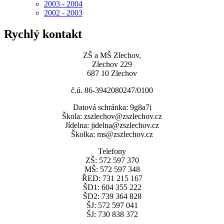
2003 - 2004
2002 - 2003
Rychlý kontakt
ZŠ a MŠ Zlechov,
Zlechov 229
687 10 Zlechov
č.ú. 86-3942080247/0100
Datová schránka: 9g8a7i
Škola: zszlechov@zszlechov.cz
Jídelna: jidelna@zszlechov.cz
Školka: ms@zszlechov.cz
Telefony
ZŠ: 572 597 370
MŠ: 572 597 348
ŘED: 731 215 167
ŠD1: 604 355 222
ŠD2: 739 364 828
ŠJ: 572 597 041
ŠJ: 730 838 372