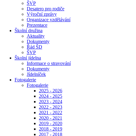
ŠVP
Desatero pro rodiče
Výroční zprávy
Organizace vzdělávání
Prezentace
Školní družina
Aktuality
Dokumenty
Řád ŠD
ŠVP
Školní jídelna
Informace o stravování
Dokumenty
Jídelníček
Fotogalerie
Fotogalerie
2025 - 2026
2024 - 2025
2023 - 2024
2022 - 2023
2021 - 2022
2020 - 2021
2019 - 2020
2018 - 2019
2017 - 2018