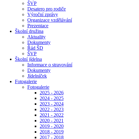
ŠVP
Desatero pro rodiče
Výroční zprávy
Organizace vzdělávání
Prezentace
Školní družina
Aktuality
Dokumenty
Řád ŠD
ŠVP
Školní jídelna
Informace o stravování
Dokumenty
Jídelníček
Fotogalerie
Fotogalerie
2025 - 2026
2024 - 2025
2023 - 2024
2022 - 2023
2021 - 2022
2020 - 2021
2019 - 2020
2018 - 2019
2017 - 2018