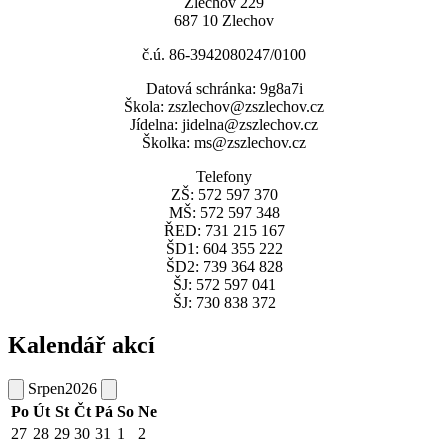
Zlechov 229
687 10 Zlechov
č.ú. 86-3942080247/0100
Datová schránka: 9g8a7i
Škola: zszlechov@zszlechov.cz
Jídelna: jidelna@zszlechov.cz
Školka: ms@zszlechov.cz
Telefony
ZŠ: 572 597 370
MŠ: 572 597 348
ŘED: 731 215 167
ŠD1: 604 355 222
ŠD2: 739 364 828
ŠJ: 572 597 041
ŠJ: 730 838 372
Kalendář akcí
Srpen
2026
Po
Út
St
Čt
Pá
So
Ne
27
28
29
30
31
1
2