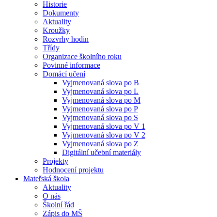
Historie
Dokumenty
Aktuality
Kroužky
Rozvrhy hodin
Třídy
Organizace školního roku
Povinné informace
Domácí učení
Vyjmenovaná slova po B
Vyjmenovaná slova po L
Vyjmenovaná slova po M
Vyjmenovaná slova po P
Vyjmenovaná slova po S
Vyjmenovaná slova po V 1
Vyjmenovaná slova po V 2
Vyjmenovaná slova po Z
Digitální učební materiály
Projekty
Hodnocení projektu
Mateřská škola
Aktuality
O nás
Školní řád
Zápis do MŠ