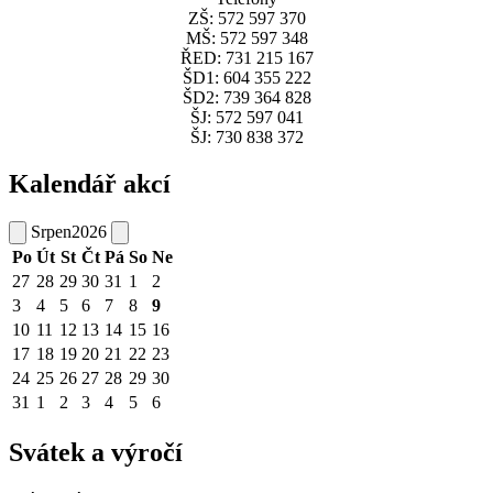
ZŠ: 572 597 370
MŠ: 572 597 348
ŘED: 731 215 167
ŠD1: 604 355 222
ŠD2: 739 364 828
ŠJ: 572 597 041
ŠJ: 730 838 372
Kalendář akcí
Srpen
2026
Po
Út
St
Čt
Pá
So
Ne
27
28
29
30
31
1
2
3
4
5
6
7
8
9
10
11
12
13
14
15
16
17
18
19
20
21
22
23
24
25
26
27
28
29
30
31
1
2
3
4
5
6
Svátek a výročí