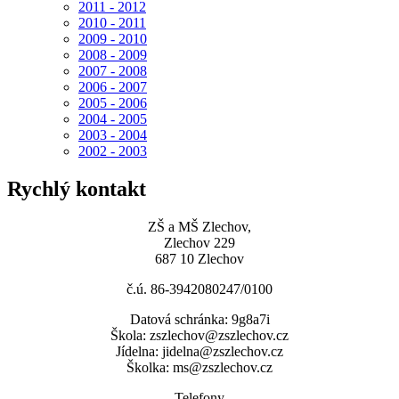
2011 - 2012
2010 - 2011
2009 - 2010
2008 - 2009
2007 - 2008
2006 - 2007
2005 - 2006
2004 - 2005
2003 - 2004
2002 - 2003
Rychlý kontakt
ZŠ a MŠ Zlechov,
Zlechov 229
687 10 Zlechov
č.ú. 86-3942080247/0100
Datová schránka: 9g8a7i
Škola: zszlechov@zszlechov.cz
Jídelna: jidelna@zszlechov.cz
Školka: ms@zszlechov.cz
Telefony