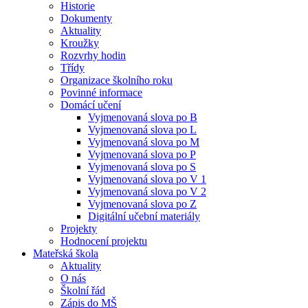
Historie
Dokumenty
Aktuality
Kroužky
Rozvrhy hodin
Třídy
Organizace školního roku
Povinné informace
Domácí učení
Vyjmenovaná slova po B
Vyjmenovaná slova po L
Vyjmenovaná slova po M
Vyjmenovaná slova po P
Vyjmenovaná slova po S
Vyjmenovaná slova po V 1
Vyjmenovaná slova po V 2
Vyjmenovaná slova po Z
Digitální učební materiály
Projekty
Hodnocení projektu
Mateřská škola
Aktuality
O nás
Školní řád
Zápis do MŠ