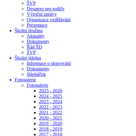
ŠVP
Desatero pro rodiče
Výroční zprávy
Organizace vzdělávání
Prezentace
Školní družina
Aktuality
Dokumenty
Řád ŠD
ŠVP
Školní jídelna
Informace o stravování
Dokumenty
Jídelníček
Fotogalerie
Fotogalerie
2025 - 2026
2024 - 2025
2023 - 2024
2022 - 2023
2021 - 2022
2020 - 2021
2019 - 2020
2018 - 2019
2017 - 2018