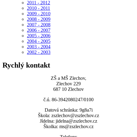
2011 - 2012
2010 - 2011
2009 - 2010
2008 - 2009
2007 - 2008
2006 - 2007
2005 - 2006
2004 - 2005
2003 - 2004
2002 - 2003
Rychlý kontakt
ZŠ a MŠ Zlechov,
Zlechov 229
687 10 Zlechov
č.ú. 86-3942080247/0100
Datová schránka: 9g8a7i
Škola: zszlechov@zszlechov.cz
Jídelna: jidelna@zszlechov.cz
Školka: ms@zszlechov.cz
Telefony