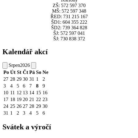
ZŠ: 572 597 370
MŠ: 572 597 348
ŘED: 731 215 167
ŠD1: 604 355 222
ŠD2: 739 364 828
ŠJ: 572 597 041
ŠJ: 730 838 372
Kalendář akcí
Srpen
2026
Po
Út
St
Čt
Pá
So
Ne
27
28
29
30
31
1
2
3
4
5
6
7
8
9
10
11
12
13
14
15
16
17
18
19
20
21
22
23
24
25
26
27
28
29
30
31
1
2
3
4
5
6
Svátek a výročí