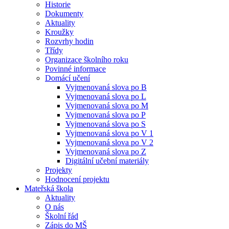
Historie
Dokumenty
Aktuality
Kroužky
Rozvrhy hodin
Třídy
Organizace školního roku
Povinné informace
Domácí učení
Vyjmenovaná slova po B
Vyjmenovaná slova po L
Vyjmenovaná slova po M
Vyjmenovaná slova po P
Vyjmenovaná slova po S
Vyjmenovaná slova po V 1
Vyjmenovaná slova po V 2
Vyjmenovaná slova po Z
Digitální učební materiály
Projekty
Hodnocení projektu
Mateřská škola
Aktuality
O nás
Školní řád
Zápis do MŠ