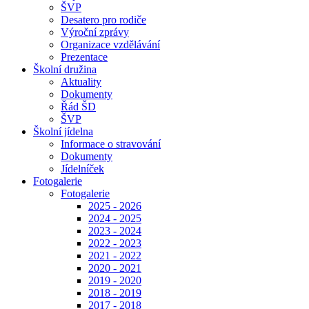
ŠVP
Desatero pro rodiče
Výroční zprávy
Organizace vzdělávání
Prezentace
Školní družina
Aktuality
Dokumenty
Řád ŠD
ŠVP
Školní jídelna
Informace o stravování
Dokumenty
Jídelníček
Fotogalerie
Fotogalerie
2025 - 2026
2024 - 2025
2023 - 2024
2022 - 2023
2021 - 2022
2020 - 2021
2019 - 2020
2018 - 2019
2017 - 2018