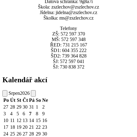
Datová schránka: 9g8a7i
Škola: zszlechov@zszlechov.cz
Jídelna: jidelna@zszlechov.cz
Školka: ms@zszlechov.cz
Telefony
ZŠ: 572 597 370
MŠ: 572 597 348
ŘED: 731 215 167
ŠD1: 604 355 222
ŠD2: 739 364 828
ŠJ: 572 597 041
ŠJ: 730 838 372
Kalendář akcí
Srpen
2026
Po
Út
St
Čt
Pá
So
Ne
27
28
29
30
31
1
2
3
4
5
6
7
8
9
10
11
12
13
14
15
16
17
18
19
20
21
22
23
24
25
26
27
28
29
30