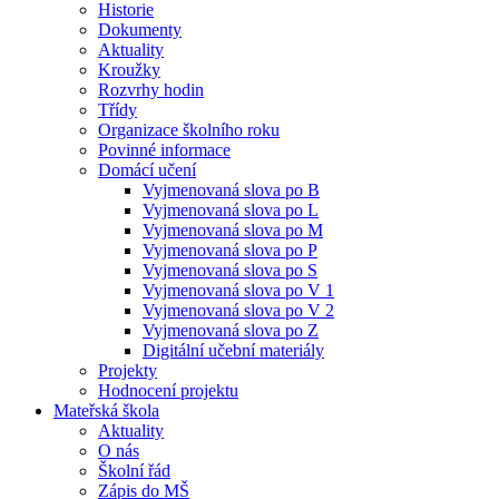
Historie
Dokumenty
Aktuality
Kroužky
Rozvrhy hodin
Třídy
Organizace školního roku
Povinné informace
Domácí učení
Vyjmenovaná slova po B
Vyjmenovaná slova po L
Vyjmenovaná slova po M
Vyjmenovaná slova po P
Vyjmenovaná slova po S
Vyjmenovaná slova po V 1
Vyjmenovaná slova po V 2
Vyjmenovaná slova po Z
Digitální učební materiály
Projekty
Hodnocení projektu
Mateřská škola
Aktuality
O nás
Školní řád
Zápis do MŠ