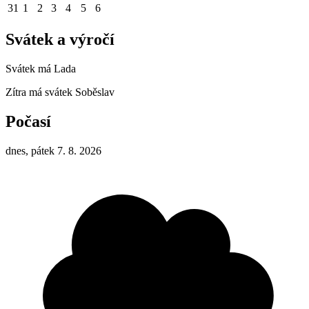
31
1
2
3
4
5
6
Svátek a výročí
Svátek má
Lada
Zítra má svátek
Soběslav
Počasí
dnes, pátek 7. 8. 2026