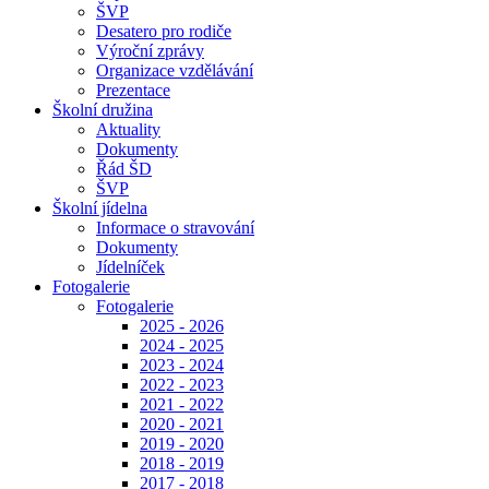
ŠVP
Desatero pro rodiče
Výroční zprávy
Organizace vzdělávání
Prezentace
Školní družina
Aktuality
Dokumenty
Řád ŠD
ŠVP
Školní jídelna
Informace o stravování
Dokumenty
Jídelníček
Fotogalerie
Fotogalerie
2025 - 2026
2024 - 2025
2023 - 2024
2022 - 2023
2021 - 2022
2020 - 2021
2019 - 2020
2018 - 2019
2017 - 2018