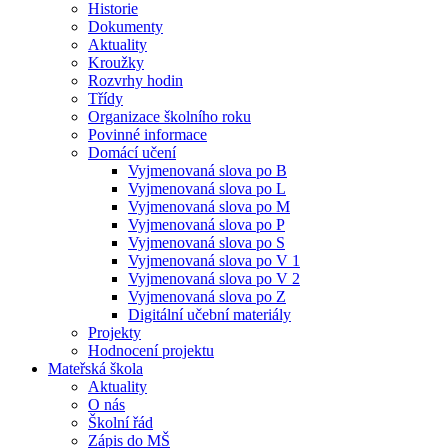
Historie
Dokumenty
Aktuality
Kroužky
Rozvrhy hodin
Třídy
Organizace školního roku
Povinné informace
Domácí učení
Vyjmenovaná slova po B
Vyjmenovaná slova po L
Vyjmenovaná slova po M
Vyjmenovaná slova po P
Vyjmenovaná slova po S
Vyjmenovaná slova po V 1
Vyjmenovaná slova po V 2
Vyjmenovaná slova po Z
Digitální učební materiály
Projekty
Hodnocení projektu
Mateřská škola
Aktuality
O nás
Školní řád
Zápis do MŠ