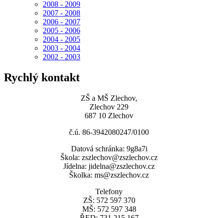
2008 - 2009
2007 - 2008
2006 - 2007
2005 - 2006
2004 - 2005
2003 - 2004
2002 - 2003
Rychlý kontakt
ZŠ a MŠ Zlechov,
Zlechov 229
687 10 Zlechov
č.ú. 86-3942080247/0100
Datová schránka: 9g8a7i
Škola: zszlechov@zszlechov.cz
Jídelna: jidelna@zszlechov.cz
Školka: ms@zszlechov.cz
Telefony
ZŠ: 572 597 370
MŠ: 572 597 348
ŘED: 731 215 167