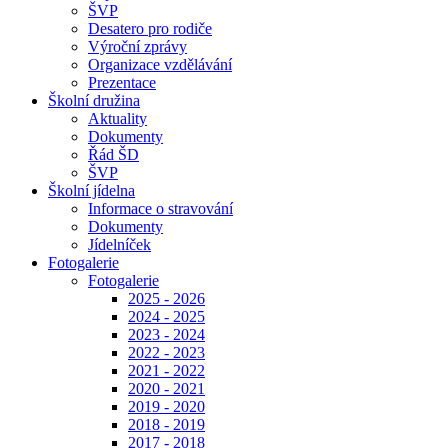
ŠVP
Desatero pro rodiče
Výroční zprávy
Organizace vzdělávání
Prezentace
Školní družina
Aktuality
Dokumenty
Řád ŠD
ŠVP
Školní jídelna
Informace o stravování
Dokumenty
Jídelníček
Fotogalerie
Fotogalerie
2025 - 2026
2024 - 2025
2023 - 2024
2022 - 2023
2021 - 2022
2020 - 2021
2019 - 2020
2018 - 2019
2017 - 2018