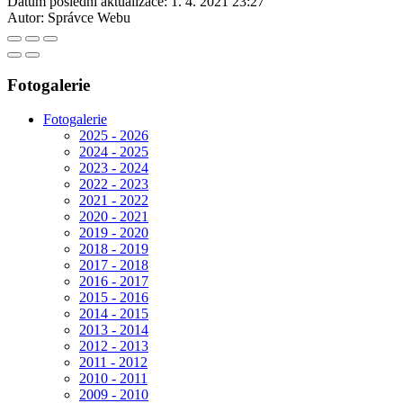
Datum poslední aktualizace:
1. 4. 2021 23:27
Autor:
Správce Webu
Fotogalerie
Fotogalerie
2025 - 2026
2024 - 2025
2023 - 2024
2022 - 2023
2021 - 2022
2020 - 2021
2019 - 2020
2018 - 2019
2017 - 2018
2016 - 2017
2015 - 2016
2014 - 2015
2013 - 2014
2012 - 2013
2011 - 2012
2010 - 2011
2009 - 2010