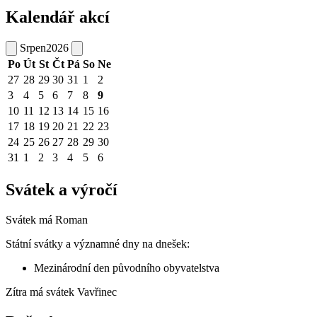
Kalendář akcí
Srpen
2026
Po
Út
St
Čt
Pá
So
Ne
27
28
29
30
31
1
2
3
4
5
6
7
8
9
10
11
12
13
14
15
16
17
18
19
20
21
22
23
24
25
26
27
28
29
30
31
1
2
3
4
5
6
Svátek a výročí
Svátek má
Roman
Státní svátky a významné dny na dnešek:
Mezinárodní den původního obyvatelstva
Zítra má svátek
Vavřinec