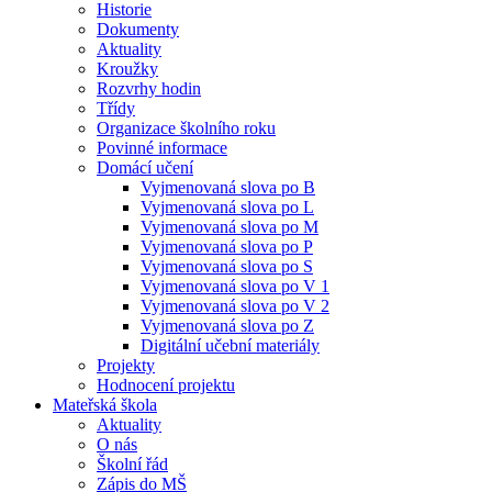
Historie
Dokumenty
Aktuality
Kroužky
Rozvrhy hodin
Třídy
Organizace školního roku
Povinné informace
Domácí učení
Vyjmenovaná slova po B
Vyjmenovaná slova po L
Vyjmenovaná slova po M
Vyjmenovaná slova po P
Vyjmenovaná slova po S
Vyjmenovaná slova po V 1
Vyjmenovaná slova po V 2
Vyjmenovaná slova po Z
Digitální učební materiály
Projekty
Hodnocení projektu
Mateřská škola
Aktuality
O nás
Školní řád
Zápis do MŠ