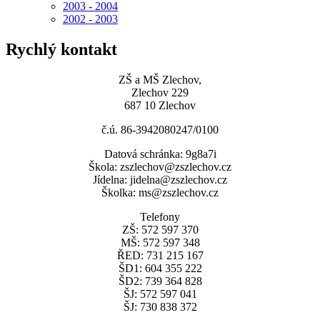
2003 - 2004
2002 - 2003
Rychlý kontakt
ZŠ a MŠ Zlechov,
Zlechov 229
687 10 Zlechov
č.ú. 86-3942080247/0100
Datová schránka: 9g8a7i
Škola: zszlechov@zszlechov.cz
Jídelna: jidelna@zszlechov.cz
Školka: ms@zszlechov.cz
Telefony
ZŠ: 572 597 370
MŠ: 572 597 348
ŘED: 731 215 167
ŠD1: 604 355 222
ŠD2: 739 364 828
ŠJ: 572 597 041
ŠJ: 730 838 372