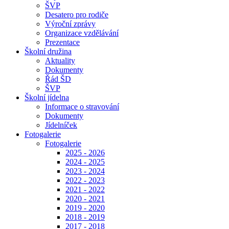
ŠVP
Desatero pro rodiče
Výroční zprávy
Organizace vzdělávání
Prezentace
Školní družina
Aktuality
Dokumenty
Řád ŠD
ŠVP
Školní jídelna
Informace o stravování
Dokumenty
Jídelníček
Fotogalerie
Fotogalerie
2025 - 2026
2024 - 2025
2023 - 2024
2022 - 2023
2021 - 2022
2020 - 2021
2019 - 2020
2018 - 2019
2017 - 2018