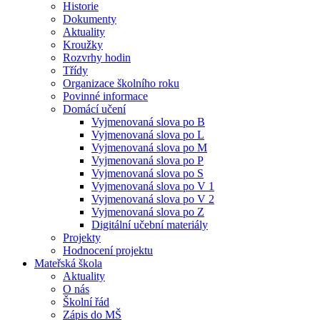
Historie
Dokumenty
Aktuality
Kroužky
Rozvrhy hodin
Třídy
Organizace školního roku
Povinné informace
Domácí učení
Vyjmenovaná slova po B
Vyjmenovaná slova po L
Vyjmenovaná slova po M
Vyjmenovaná slova po P
Vyjmenovaná slova po S
Vyjmenovaná slova po V 1
Vyjmenovaná slova po V 2
Vyjmenovaná slova po Z
Digitální učební materiály
Projekty
Hodnocení projektu
Mateřská škola
Aktuality
O nás
Školní řád
Zápis do MŠ