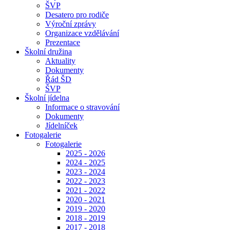
ŠVP
Desatero pro rodiče
Výroční zprávy
Organizace vzdělávání
Prezentace
Školní družina
Aktuality
Dokumenty
Řád ŠD
ŠVP
Školní jídelna
Informace o stravování
Dokumenty
Jídelníček
Fotogalerie
Fotogalerie
2025 - 2026
2024 - 2025
2023 - 2024
2022 - 2023
2021 - 2022
2020 - 2021
2019 - 2020
2018 - 2019
2017 - 2018