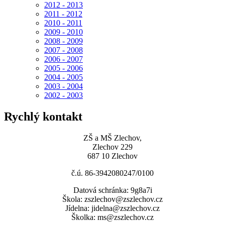
2012 - 2013
2011 - 2012
2010 - 2011
2009 - 2010
2008 - 2009
2007 - 2008
2006 - 2007
2005 - 2006
2004 - 2005
2003 - 2004
2002 - 2003
Rychlý kontakt
ZŠ a MŠ Zlechov,
Zlechov 229
687 10 Zlechov
č.ú. 86-3942080247/0100
Datová schránka: 9g8a7i
Škola: zszlechov@zszlechov.cz
Jídelna: jidelna@zszlechov.cz
Školka: ms@zszlechov.cz