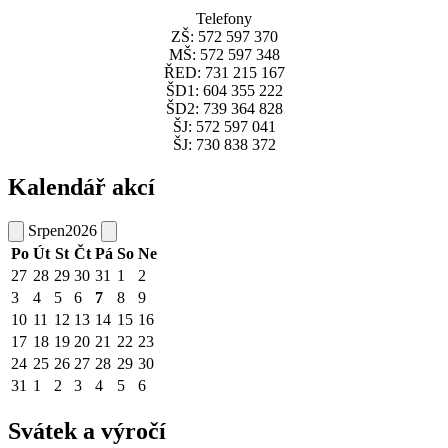
Telefony
ZŠ: 572 597 370
MŠ: 572 597 348
ŘED: 731 215 167
ŠD1: 604 355 222
ŠD2: 739 364 828
ŠJ: 572 597 041
ŠJ: 730 838 372
Kalendář akcí
Srpen
2026
Po
Út
St
Čt
Pá
So
Ne
27
28
29
30
31
1
2
3
4
5
6
7
8
9
10
11
12
13
14
15
16
17
18
19
20
21
22
23
24
25
26
27
28
29
30
31
1
2
3
4
5
6
Svátek a výročí