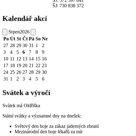
ŠJ: 572 597 041
ŠJ: 730 838 372
Kalendář akcí
Srpen
2026
Po
Út
St
Čt
Pá
So
Ne
27
28
29
30
31
1
2
3
4
5
6
7
8
9
10
11
12
13
14
15
16
17
18
19
20
21
22
23
24
25
26
27
28
29
30
31
1
2
3
4
5
6
Svátek a výročí
Svátek má
Oldřiška
Státní svátky a významné dny na dnešek:
Světový den boje za zákaz jaderných zbraní
Mezinárodní den boje lékařů za mír