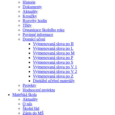
Historie
Dokumenty
Aktuality
Kroužky
Rozvrhy hodin
Třídy
Organizace školního roku
Povinné informace
Domácí učení
Vyjmenovaná slova po B
Vyjmenovaná slova po L
Vyjmenovaná slova po M
Vyjmenovaná slova po P
Vyjmenovaná slova po S
Vyjmenovaná slova po V 1
Vyjmenovaná slova po V 2
Vyjmenovaná slova po Z
Digitální učební materiály
Projekty
Hodnocení projektu
Mateřská škola
Aktuality
O nás
Školní řád
Zápis do MŠ