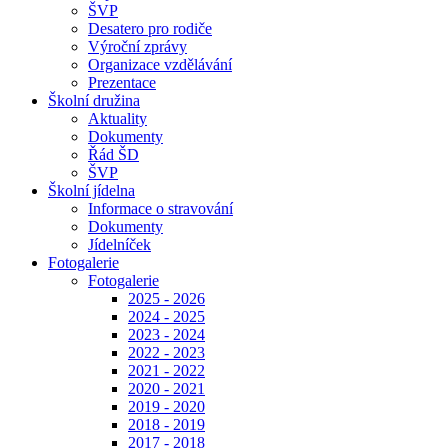
ŠVP
Desatero pro rodiče
Výroční zprávy
Organizace vzdělávání
Prezentace
Školní družina
Aktuality
Dokumenty
Řád ŠD
ŠVP
Školní jídelna
Informace o stravování
Dokumenty
Jídelníček
Fotogalerie
Fotogalerie
2025 - 2026
2024 - 2025
2023 - 2024
2022 - 2023
2021 - 2022
2020 - 2021
2019 - 2020
2018 - 2019
2017 - 2018