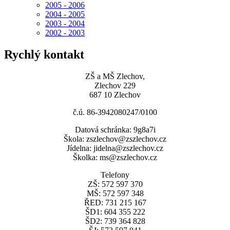
2005 - 2006
2004 - 2005
2003 - 2004
2002 - 2003
Rychlý kontakt
ZŠ a MŠ Zlechov,
Zlechov 229
687 10 Zlechov
č.ú. 86-3942080247/0100
Datová schránka: 9g8a7i
Škola: zszlechov@zszlechov.cz
Jídelna: jidelna@zszlechov.cz
Školka: ms@zszlechov.cz
Telefony
ZŠ: 572 597 370
MŠ: 572 597 348
ŘED: 731 215 167
ŠD1: 604 355 222
ŠD2: 739 364 828