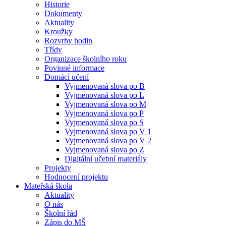
Historie
Dokumenty
Aktuality
Kroužky
Rozvrhy hodin
Třídy
Organizace školního roku
Povinné informace
Domácí učení
Vyjmenovaná slova po B
Vyjmenovaná slova po L
Vyjmenovaná slova po M
Vyjmenovaná slova po P
Vyjmenovaná slova po S
Vyjmenovaná slova po V 1
Vyjmenovaná slova po V 2
Vyjmenovaná slova po Z
Digitální učební materiály
Projekty
Hodnocení projektu
Mateřská škola
Aktuality
O nás
Školní řád
Zápis do MŠ