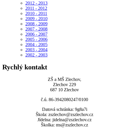
2012 - 2013
2011 - 2012
2010 - 2011
2009 - 2010
2008 - 2009
2007 - 2008
2006 - 2007
2005 - 2006
2004 - 2005
2003 - 2004
2002 - 2003
Rychlý kontakt
ZŠ a MŠ Zlechov,
Zlechov 229
687 10 Zlechov
č.ú. 86-3942080247/0100
Datová schránka: 9g8a7i
Škola: zszlechov@zszlechov.cz
Jídelna: jidelna@zszlechov.cz
Školka: ms@zszlechov.cz