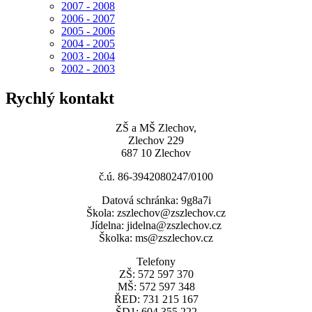
2007 - 2008
2006 - 2007
2005 - 2006
2004 - 2005
2003 - 2004
2002 - 2003
Rychlý kontakt
ZŠ a MŠ Zlechov,
Zlechov 229
687 10 Zlechov
č.ú. 86-3942080247/0100
Datová schránka: 9g8a7i
Škola: zszlechov@zszlechov.cz
Jídelna: jidelna@zszlechov.cz
Školka: ms@zszlechov.cz
Telefony
ZŠ: 572 597 370
MŠ: 572 597 348
ŘED: 731 215 167
ŠD1: 604 355 222