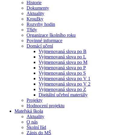
Historie
Dokumenty
Aktuality
Kroužky
Rozvrhy hodin
Třídy
Organizace školního roku
Povinné informace
Domácí učení
Vyjmenovaná slova po B
Vyjmenovaná slova po L
Vyjmenovaná slova po M
Vyjmenovaná slova po P
Vyjmenovaná slova po S
Vyjmenovaná slova po V 1
Vyjmenovaná slova po V 2
Vyjmenovaná slova po Z
Digitální učební materiály
Projekty
Hodnocení projektu
Mateřská škola
Aktuality
O nás
Školní řád
Zápis do MŠ