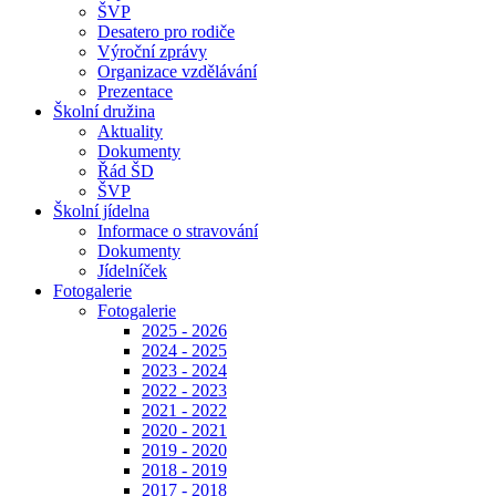
ŠVP
Desatero pro rodiče
Výroční zprávy
Organizace vzdělávání
Prezentace
Školní družina
Aktuality
Dokumenty
Řád ŠD
ŠVP
Školní jídelna
Informace o stravování
Dokumenty
Jídelníček
Fotogalerie
Fotogalerie
2025 - 2026
2024 - 2025
2023 - 2024
2022 - 2023
2021 - 2022
2020 - 2021
2019 - 2020
2018 - 2019
2017 - 2018