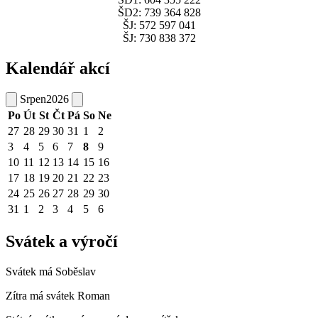
ŠD2: 739 364 828
ŠJ: 572 597 041
ŠJ: 730 838 372
Kalendář akcí
Srpen
2026
Po
Út
St
Čt
Pá
So
Ne
27
28
29
30
31
1
2
3
4
5
6
7
8
9
10
11
12
13
14
15
16
17
18
19
20
21
22
23
24
25
26
27
28
29
30
31
1
2
3
4
5
6
Svátek a výročí
Svátek má
Soběslav
Zítra má svátek
Roman