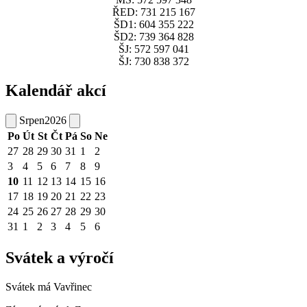
ŘED: 731 215 167
ŠD1: 604 355 222
ŠD2: 739 364 828
ŠJ: 572 597 041
ŠJ: 730 838 372
Kalendář akcí
Srpen
2026
Po
Út
St
Čt
Pá
So
Ne
27
28
29
30
31
1
2
3
4
5
6
7
8
9
10
11
12
13
14
15
16
17
18
19
20
21
22
23
24
25
26
27
28
29
30
31
1
2
3
4
5
6
Svátek a výročí
Svátek má
Vavřinec