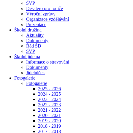
ŠVP
Desatero pro rodiče
Výroční zprávy
Organizace vzdělávání
Prezentace
Školní družina
Aktuality
Dokumenty
Řád ŠD
ŠVP
Školní jídelna
Informace o stravování
Dokumenty
Jídelníček
Fotogalerie
Fotogalerie
2025 - 2026
2024 - 2025
2023 - 2024
2022 - 2023
2021 - 2022
2020 - 2021
2019 - 2020
2018 - 2019
2017 - 2018