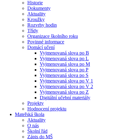
Historie
Dokumenty
Aktuality
Kroužky
Rozvrhy hodin
Třídy
Organizace školního roku
Povinné informace
Domácí učení
Vyjmenovaná slova po B
Vyjmenovaná slova po L
Vyjmenovaná slova po M
Vyjmenovaná slova po P
Vyjmenovaná slova po S
Vyjmenovaná slova po V 1
Vyjmenovaná slova po V 2
Vyjmenovaná slova po Z
Digitální učební materiály
Projekty
Hodnocení projektu
Mateřská škola
Aktuality
O nás
Školní řád
Zápis do MŠ