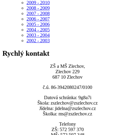
2009 - 2010
2008 - 2009
2007 - 2008
2006 - 2007
2005 - 2006
2004 - 2005
2003 - 2004
2002 - 2003
Rychlý kontakt
ZŠ a MŠ Zlechov,
Zlechov 229
687 10 Zlechov
č.ú. 86-3942080247/0100
Datová schránka: 9g8a7i
Škola: zszlechov@zszlechov.cz
Jídelna: jidelna@zszlechov.cz
Školka: ms@zszlechov.cz
Telefony
ZŠ: 572 597 370
MŠ: 572 597 348