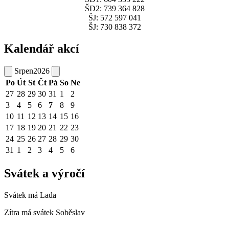
ŠD2: 739 364 828
ŠJ: 572 597 041
ŠJ: 730 838 372
Kalendář akcí
Srpen
2026
Po
Út
St
Čt
Pá
So
Ne
27
28
29
30
31
1
2
3
4
5
6
7
8
9
10
11
12
13
14
15
16
17
18
19
20
21
22
23
24
25
26
27
28
29
30
31
1
2
3
4
5
6
Svátek a výročí
Svátek má
Lada
Zítra má svátek
Soběslav