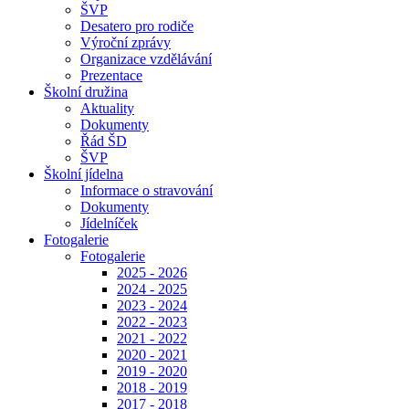
ŠVP
Desatero pro rodiče
Výroční zprávy
Organizace vzdělávání
Prezentace
Školní družina
Aktuality
Dokumenty
Řád ŠD
ŠVP
Školní jídelna
Informace o stravování
Dokumenty
Jídelníček
Fotogalerie
Fotogalerie
2025 - 2026
2024 - 2025
2023 - 2024
2022 - 2023
2021 - 2022
2020 - 2021
2019 - 2020
2018 - 2019
2017 - 2018