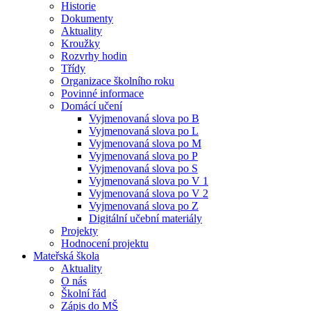
Historie
Dokumenty
Aktuality
Kroužky
Rozvrhy hodin
Třídy
Organizace školního roku
Povinné informace
Domácí učení
Vyjmenovaná slova po B
Vyjmenovaná slova po L
Vyjmenovaná slova po M
Vyjmenovaná slova po P
Vyjmenovaná slova po S
Vyjmenovaná slova po V 1
Vyjmenovaná slova po V 2
Vyjmenovaná slova po Z
Digitální učební materiály
Projekty
Hodnocení projektu
Mateřská škola
Aktuality
O nás
Školní řád
Zápis do MŠ