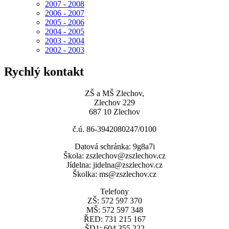
2007 - 2008
2006 - 2007
2005 - 2006
2004 - 2005
2003 - 2004
2002 - 2003
Rychlý kontakt
ZŠ a MŠ Zlechov,
Zlechov 229
687 10 Zlechov
č.ú. 86-3942080247/0100
Datová schránka: 9g8a7i
Škola: zszlechov@zszlechov.cz
Jídelna: jidelna@zszlechov.cz
Školka: ms@zszlechov.cz
Telefony
ZŠ: 572 597 370
MŠ: 572 597 348
ŘED: 731 215 167
ŠD1: 604 355 222