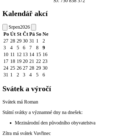
ŠJ: 730 838 372
Kalendář akcí
Srpen
2026
Po
Út
St
Čt
Pá
So
Ne
27
28
29
30
31
1
2
3
4
5
6
7
8
9
10
11
12
13
14
15
16
17
18
19
20
21
22
23
24
25
26
27
28
29
30
31
1
2
3
4
5
6
Svátek a výročí
Svátek má
Roman
Státní svátky a významné dny na dnešek:
Mezinárodní den původního obyvatelstva
Zítra má svátek
Vavřinec