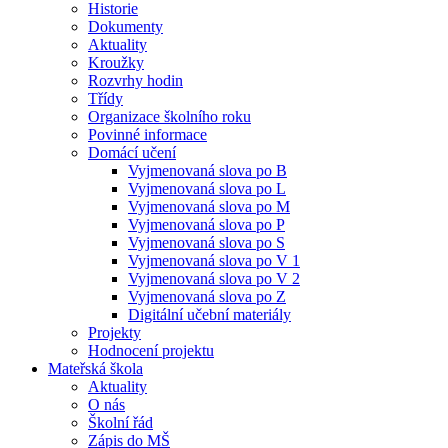
Historie
Dokumenty
Aktuality
Kroužky
Rozvrhy hodin
Třídy
Organizace školního roku
Povinné informace
Domácí učení
Vyjmenovaná slova po B
Vyjmenovaná slova po L
Vyjmenovaná slova po M
Vyjmenovaná slova po P
Vyjmenovaná slova po S
Vyjmenovaná slova po V 1
Vyjmenovaná slova po V 2
Vyjmenovaná slova po Z
Digitální učební materiály
Projekty
Hodnocení projektu
Mateřská škola
Aktuality
O nás
Školní řád
Zápis do MŠ