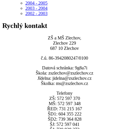
2004 - 2005
2003 - 2004
2002 - 2003
Rychlý kontakt
ZŠ a MŠ Zlechov,
Zlechov 229
687 10 Zlechov
č.ú. 86-3942080247/0100
Datová schránka: 9g8a7i
Škola: zszlechov@zszlechov.cz
Jídelna: jidelna@zszlechov.cz
Školka: ms@zszlechov.cz
Telefony
ZŠ: 572 597 370
MŠ: 572 597 348
ŘED: 731 215 167
ŠD1: 604 355 222
ŠD2: 739 364 828
ŠJ: 572 597 041