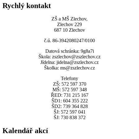
Rychlý kontakt
ZŠ a MŠ Zlechov,
Zlechov 229
687 10 Zlechov
č.ú. 86-3942080247/0100
Datová schránka: 9g8a7i
Škola: zszlechov@zszlechov.cz
Jídelna: jidelna@zszlechov.cz
Školka: ms@zszlechov.cz
Telefony
ZŠ: 572 597 370
MŠ: 572 597 348
ŘED: 731 215 167
ŠD1: 604 355 222
ŠD2: 739 364 828
ŠJ: 572 597 041
ŠJ: 730 838 372
Kalendář akcí