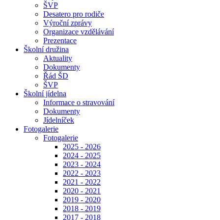
ŠVP
Desatero pro rodiče
Výroční zprávy
Organizace vzdělávání
Prezentace
Školní družina
Aktuality
Dokumenty
Řád ŠD
ŠVP
Školní jídelna
Informace o stravování
Dokumenty
Jídelníček
Fotogalerie
Fotogalerie
2025 - 2026
2024 - 2025
2023 - 2024
2022 - 2023
2021 - 2022
2020 - 2021
2019 - 2020
2018 - 2019
2017 - 2018