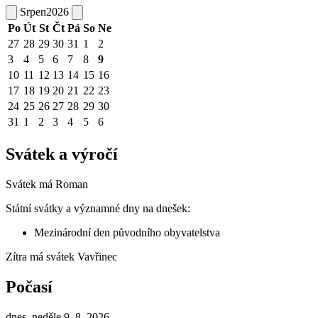
Srpen
2026
Po
Út
St
Čt
Pá
So
Ne
27
28
29
30
31
1
2
3
4
5
6
7
8
9
10
11
12
13
14
15
16
17
18
19
20
21
22
23
24
25
26
27
28
29
30
31
1
2
3
4
5
6
Svátek a výročí
Svátek má
Roman
Státní svátky a významné dny na dnešek:
Mezinárodní den původního obyvatelstva
Zítra má svátek
Vavřinec
Počasí
dnes, neděle 9. 8. 2026