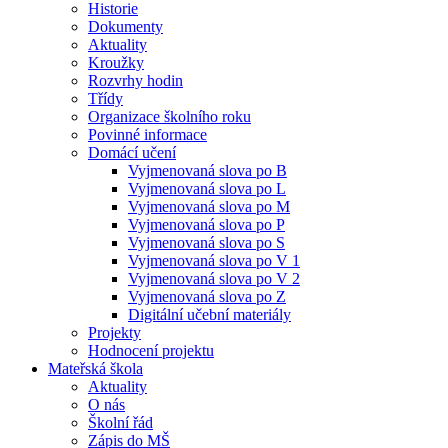
Historie
Dokumenty
Aktuality
Kroužky
Rozvrhy hodin
Třídy
Organizace školního roku
Povinné informace
Domácí učení
Vyjmenovaná slova po B
Vyjmenovaná slova po L
Vyjmenovaná slova po M
Vyjmenovaná slova po P
Vyjmenovaná slova po S
Vyjmenovaná slova po V 1
Vyjmenovaná slova po V 2
Vyjmenovaná slova po Z
Digitální učební materiály
Projekty
Hodnocení projektu
Mateřská škola
Aktuality
O nás
Školní řád
Zápis do MŠ