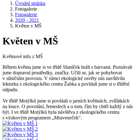
Úvodní stránka
Fotogalerie
Fotogalerie
2020 - 2021
Květen v MŠ
Květen v MŠ
Květnové info z MŠ
Během května jsme si ve třídě Sluníček hráli s barvami. Poznávali
jsme dopravní prostředky, značky. Učili se, jak se pohybovat
v silničním provozu. V rámci ekologické osvěty nás navštívila
lektorka z ekologického centra Žabka a povídali jsme si o třídění
odpadu.
Ve třídě Motýlků jsme si povídali o jarních květinách, zvířátkách
na louce. O povolání, řemeslech a o tom, čím by chtěl každý z nás
být. I ve třídě Motýlků byla návštěva z ekologického centra
s výukovým programem „Mraveneček“.