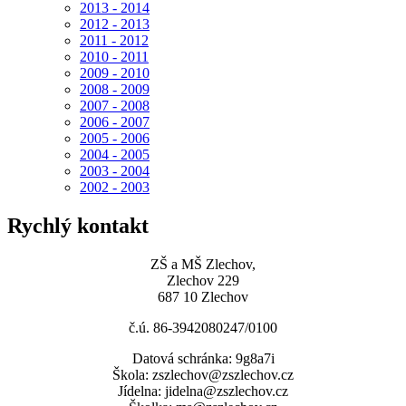
2013 - 2014
2012 - 2013
2011 - 2012
2010 - 2011
2009 - 2010
2008 - 2009
2007 - 2008
2006 - 2007
2005 - 2006
2004 - 2005
2003 - 2004
2002 - 2003
Rychlý kontakt
ZŠ a MŠ Zlechov,
Zlechov 229
687 10 Zlechov
č.ú. 86-3942080247/0100
Datová schránka: 9g8a7i
Škola: zszlechov@zszlechov.cz
Jídelna: jidelna@zszlechov.cz