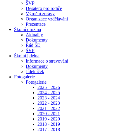
ŠVP
Desatero pro rodiče
Výroční zprávy
Organizace vzdělávání
Prezentace
Školní družina
Aktuality
Dokumenty
Řád ŠD
ŠVP
Školní jídelna
Informace o stravování
Dokumenty
Jídelníček
Fotogalerie
Fotogalerie
2025 - 2026
2024 - 2025
2023 - 2024
2022 - 2023
2021 - 2022
2020 - 2021
2019 - 2020
2018 - 2019
2017 - 2018