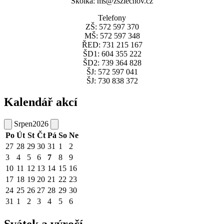
Školka: ms@zszlechov.cz
Telefony
ZŠ: 572 597 370
MŠ: 572 597 348
ŘED: 731 215 167
ŠD1: 604 355 222
ŠD2: 739 364 828
ŠJ: 572 597 041
ŠJ: 730 838 372
Kalendář akcí
Srpen
2026
Po
Út
St
Čt
Pá
So
Ne
27
28
29
30
31
1
2
3
4
5
6
7
8
9
10
11
12
13
14
15
16
17
18
19
20
21
22
23
24
25
26
27
28
29
30
31
1
2
3
4
5
6
Svátek a výročí