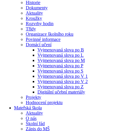
Historie
Dokumenty
Aktuality
Kroužky
Rozvrhy hodin
Třídy
Organizace školního roku
Povinné informace
Domácí učení
Vyjmenovaná slova po B
Vyjmenovaná slova po L
Vyjmenovaná slova po M
Vyjmenovaná slova po P
Vyjmenovaná slova po S
Vyjmenovaná slova po V 1
Vyjmenovaná slova po V 2
Vyjmenovaná slova po Z
Digitální učební materiály
Projekty
Hodnocení projektu
Mateřská škola
Aktuality
O nás
Školní řád
Zápis do MŠ