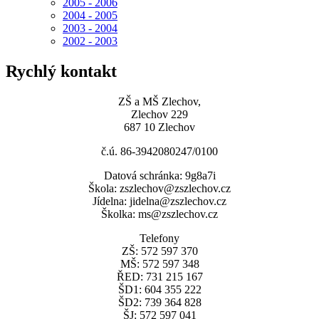
2005 - 2006
2004 - 2005
2003 - 2004
2002 - 2003
Rychlý kontakt
ZŠ a MŠ Zlechov,
Zlechov 229
687 10 Zlechov
č.ú. 86-3942080247/0100
Datová schránka: 9g8a7i
Škola: zszlechov@zszlechov.cz
Jídelna: jidelna@zszlechov.cz
Školka: ms@zszlechov.cz
Telefony
ZŠ: 572 597 370
MŠ: 572 597 348
ŘED: 731 215 167
ŠD1: 604 355 222
ŠD2: 739 364 828
ŠJ: 572 597 041