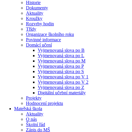
Historie
Dokumenty
Aktuality
Kroužky
Rozvrhy hodin
Třídy
Organizace školního roku
Povinné informace
Domácí učení
Vyjmenovaná slova po B
Vyjmenovaná slova po L
Vyjmenovaná slova po M
Vyjmenovaná slova po P
Vyjmenovaná slova po S
Vyjmenovaná slova po V 1
Vyjmenovaná slova po V 2
Vyjmenovaná slova po Z
Digitální učební materiály
Projekty
Hodnocení projektu
Mateřská škola
Aktuality
O nás
Školní řád
Zápis do MŠ