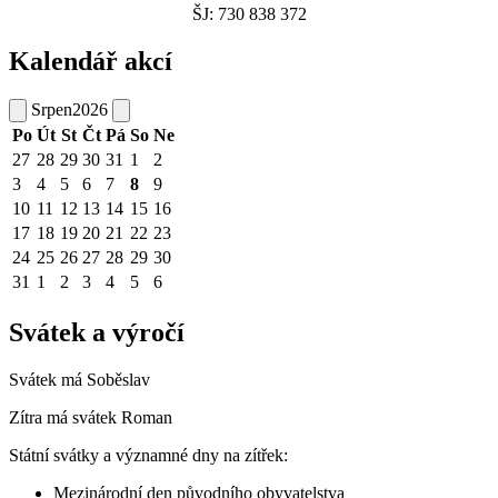
ŠJ: 730 838 372
Kalendář akcí
Srpen
2026
Po
Út
St
Čt
Pá
So
Ne
27
28
29
30
31
1
2
3
4
5
6
7
8
9
10
11
12
13
14
15
16
17
18
19
20
21
22
23
24
25
26
27
28
29
30
31
1
2
3
4
5
6
Svátek a výročí
Svátek má
Soběslav
Zítra má svátek
Roman
Státní svátky a významné dny na zítřek:
Mezinárodní den původního obyvatelstva