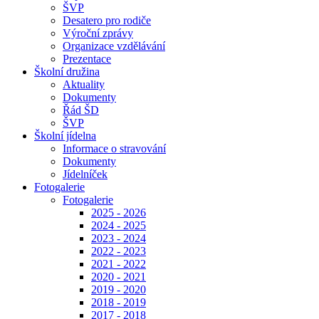
ŠVP
Desatero pro rodiče
Výroční zprávy
Organizace vzdělávání
Prezentace
Školní družina
Aktuality
Dokumenty
Řád ŠD
ŠVP
Školní jídelna
Informace o stravování
Dokumenty
Jídelníček
Fotogalerie
Fotogalerie
2025 - 2026
2024 - 2025
2023 - 2024
2022 - 2023
2021 - 2022
2020 - 2021
2019 - 2020
2018 - 2019
2017 - 2018