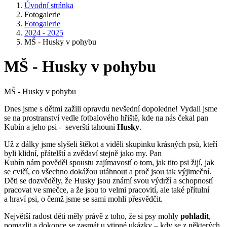
Úvodní stránka
Fotogalerie
Fotogalerie
2024 - 2025
MŠ - Husky v pohybu
MŠ - Husky v pohybu
MŠ - Husky v pohybu
Dnes jsme s dětmi zažili opravdu nevšední dopoledne! Vydali jsme
se na prostranství vedle fotbalového hřiště, kde na nás čekal pan
Kubín a jeho psi - severští tahouni
Husky
.
Už z dálky jsme slyšeli štěkot a viděli skupinku krásných psů, kteří
byli klidní, přátelští a zvědaví stejně jako my. Pan
Kubín nám pověděl spoustu zajímavostí o tom, jak tito psi žijí, jak
se cvičí, co všechno dokážou utáhnout a proč jsou tak výjimeční.
Děti se dozvěděly, že Husky jsou známí svou výdrží a schopností
pracovat ve smečce, a že jsou to velmi pracovití, ale také přítulní
a hraví psi, o čemž jsme se sami mohli přesvědčit.
Největší radost děti měly právě z toho, že si psy mohly
pohladit
,
pomazlit a dokonce se zasmát u vtipné ukázky – kdy se z některých