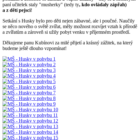
paní učitelek staly "musherky" (tedy ty
, kdo ovládaly zápřah)
a z dětí pejsci
!
Setkání s Husky bylo pro děti nejen zábavné, ale i poučné. Naučily
se něco nového o světě zvířat, měly možnost rozvíjet vztah k přírodě
a zvířatům a zároveň si užily pobyt venku v příjemném prostředí.
Děkujeme panu Kubínovi za milé přijetí a krásný zážitek, na který
budeme ještě dlouho vzpomínat!