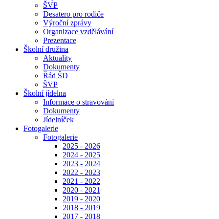
ŠVP
Desatero pro rodiče
Výroční zprávy
Organizace vzdělávání
Prezentace
Školní družina
Aktuality
Dokumenty
Řád ŠD
ŠVP
Školní jídelna
Informace o stravování
Dokumenty
Jídelníček
Fotogalerie
Fotogalerie
2025 - 2026
2024 - 2025
2023 - 2024
2022 - 2023
2021 - 2022
2020 - 2021
2019 - 2020
2018 - 2019
2017 - 2018