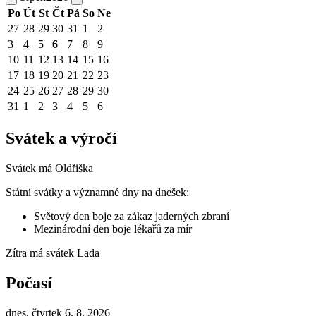
Po
Út
St
Čt
Pá
So
Ne
27
28
29
30
31
1
2
3
4
5
6
7
8
9
10
11
12
13
14
15
16
17
18
19
20
21
22
23
24
25
26
27
28
29
30
31
1
2
3
4
5
6
Svátek a výročí
Svátek má
Oldřiška
Státní svátky a významné dny na dnešek:
Světový den boje za zákaz jaderných zbraní
Mezinárodní den boje lékařů za mír
Zítra má svátek
Lada
Počasí
dnes, čtvrtek 6. 8. 2026