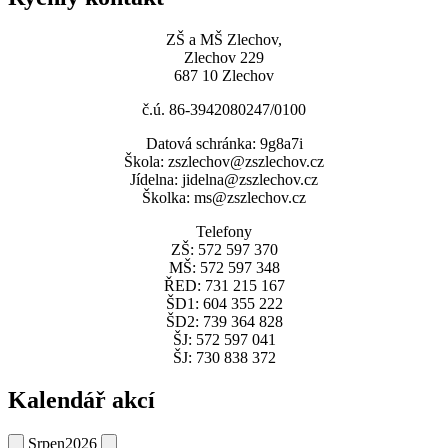
ZŠ a MŠ Zlechov,
Zlechov 229
687 10 Zlechov
č.ú. 86-3942080247/0100
Datová schránka: 9g8a7i
Škola: zszlechov@zszlechov.cz
Jídelna: jidelna@zszlechov.cz
Školka: ms@zszlechov.cz
Telefony
ZŠ: 572 597 370
MŠ: 572 597 348
ŘED: 731 215 167
ŠD1: 604 355 222
ŠD2: 739 364 828
ŠJ: 572 597 041
ŠJ: 730 838 372
Kalendář akcí
Srpen
2026