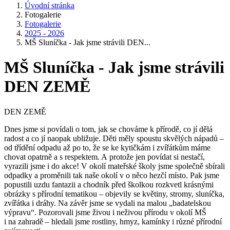
Úvodní stránka
Fotogalerie
Fotogalerie
2025 - 2026
MŠ Sluníčka - Jak jsme strávili DEN...
MŠ Sluníčka - Jak jsme strávili
DEN ZEMĚ
DEN ZEMĚ
Dnes jsme si povídali o tom, jak se chováme k přírodě, co jí dělá
radost a co jí naopak ubližuje. Děti měly spoustu skvělých nápadů –
od třídění odpadu až po to, že se ke kytičkám i zvířátkům máme
chovat opatrně a s respektem. A protože jen povídat si nestačí,
vyrazili jsme i do akce! V okolí mateřské školy jsme společně sbírali
odpadky a proměnili tak naše okolí v o něco hezčí místo. Pak jsme
popustili uzdu fantazii a chodník před školkou rozkvetl krásnými
obrázky s přírodní tematikou – objevily se květiny, stromy, sluníčka,
zvířátka i dráhy. Na závěr jsme se vydali na malou „badatelskou
výpravu“. Pozorovali jsme živou i neživou přírodu v okolí MŠ
i na zahradě – hledali jsme rostliny, hmyz, kamínky i různé přírodní