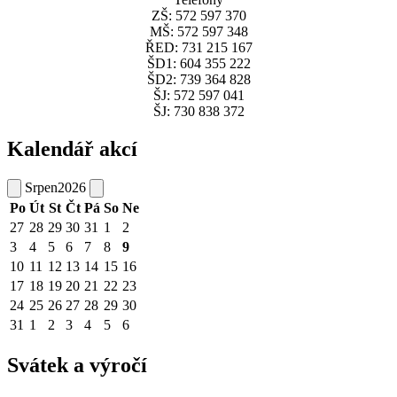
ZŠ: 572 597 370
MŠ: 572 597 348
ŘED: 731 215 167
ŠD1: 604 355 222
ŠD2: 739 364 828
ŠJ: 572 597 041
ŠJ: 730 838 372
Kalendář akcí
Srpen
2026
Po
Út
St
Čt
Pá
So
Ne
27
28
29
30
31
1
2
3
4
5
6
7
8
9
10
11
12
13
14
15
16
17
18
19
20
21
22
23
24
25
26
27
28
29
30
31
1
2
3
4
5
6
Svátek a výročí