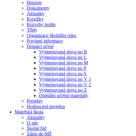
Historie
Dokumenty
Aktuality
Kroužky
Rozvrhy hodin
Třídy
Organizace školního roku
Povinné informace
Domácí učení
Vyjmenovaná slova po B
Vyjmenovaná slova po L
Vyjmenovaná slova po M
Vyjmenovaná slova po P
Vyjmenovaná slova po S
Vyjmenovaná slova po V 1
Vyjmenovaná slova po V 2
Vyjmenovaná slova po Z
Digitální učební materiály
Projekty
Hodnocení projektu
Mateřská škola
Aktuality
O nás
Školní řád
Zápis do MŠ