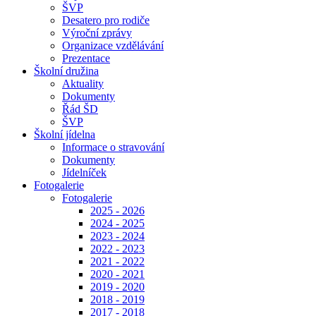
ŠVP
Desatero pro rodiče
Výroční zprávy
Organizace vzdělávání
Prezentace
Školní družina
Aktuality
Dokumenty
Řád ŠD
ŠVP
Školní jídelna
Informace o stravování
Dokumenty
Jídelníček
Fotogalerie
Fotogalerie
2025 - 2026
2024 - 2025
2023 - 2024
2022 - 2023
2021 - 2022
2020 - 2021
2019 - 2020
2018 - 2019
2017 - 2018