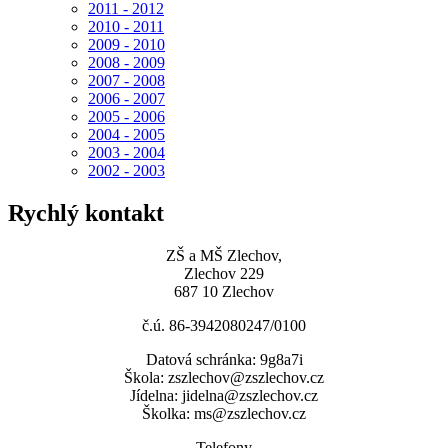
2011 - 2012
2010 - 2011
2009 - 2010
2008 - 2009
2007 - 2008
2006 - 2007
2005 - 2006
2004 - 2005
2003 - 2004
2002 - 2003
Rychlý kontakt
ZŠ a MŠ Zlechov,
Zlechov 229
687 10 Zlechov
č.ú. 86-3942080247/0100
Datová schránka: 9g8a7i
Škola: zszlechov@zszlechov.cz
Jídelna: jidelna@zszlechov.cz
Školka: ms@zszlechov.cz
Telefony