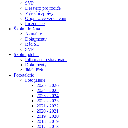
ŠVP
Desatero pro rodiče
Výroční zprávy
Organizace vzdělávání
Prezentace
Školní družina
Aktuality
Dokumenty
Řád ŠD
ŠVP
Školní jídelna
Informace o stravování
Dokumenty
Jídelníček
Fotogalerie
Fotogalerie
2025 - 2026
2024 - 2025
2023 - 2024
2022 - 2023
2021 - 2022
2020 - 2021
2019 - 2020
2018 - 2019
2017 - 2018