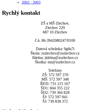
2002 - 2003
Rychlý kontakt
ZŠ a MŠ Zlechov,
Zlechov 229
687 10 Zlechov
č.ú. 86-3942080247/0100
Datová schránka: 9g8a7i
Škola: zszlechov@zszlechov.cz
Jídelna: jidelna@zszlechov.cz
Školka: ms@zszlechov.cz
Telefony
ZŠ: 572 597 370
MŠ: 572 597 348
ŘED: 731 215 167
ŠD1: 604 355 222
ŠD2: 739 364 828
ŠJ: 572 597 041
ŠJ: 730 838 372