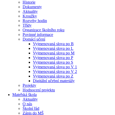
Historie
Dokumenty
Aktuality
Kroužky
Rozvrhy hodin
Třídy
Organizace školního roku
Povinné informace
Domácí učení
Vyjmenovaná slova po B
Vyjmenovaná slova po L
Vyjmenovaná slova po M
Vyjmenovaná slova po P
Vyjmenovaná slova po S
Vyjmenovaná slova po V 1
Vyjmenovaná slova po V 2
Vyjmenovaná slova po Z
Digitální učební materiály
Projekty
Hodnocení projektu
Mateřská škola
Aktuality
O nás
Školní řád
Zápis do MŠ