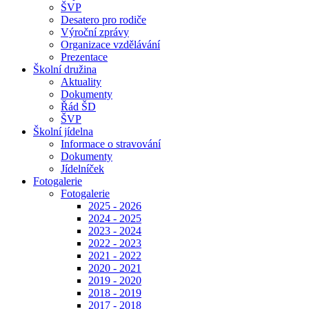
ŠVP
Desatero pro rodiče
Výroční zprávy
Organizace vzdělávání
Prezentace
Školní družina
Aktuality
Dokumenty
Řád ŠD
ŠVP
Školní jídelna
Informace o stravování
Dokumenty
Jídelníček
Fotogalerie
Fotogalerie
2025 - 2026
2024 - 2025
2023 - 2024
2022 - 2023
2021 - 2022
2020 - 2021
2019 - 2020
2018 - 2019
2017 - 2018