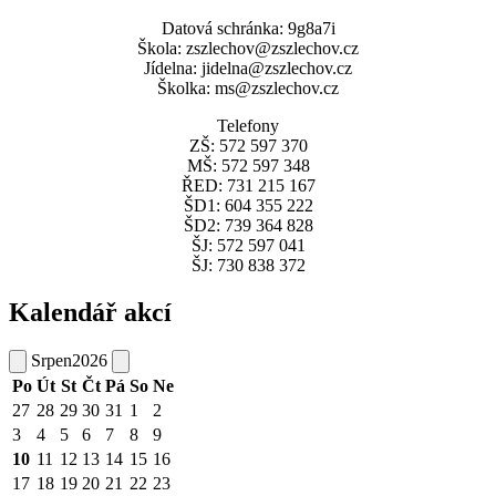
Datová schránka: 9g8a7i
Škola: zszlechov@zszlechov.cz
Jídelna: jidelna@zszlechov.cz
Školka: ms@zszlechov.cz
Telefony
ZŠ: 572 597 370
MŠ: 572 597 348
ŘED: 731 215 167
ŠD1: 604 355 222
ŠD2: 739 364 828
ŠJ: 572 597 041
ŠJ: 730 838 372
Kalendář akcí
Srpen
2026
Po
Út
St
Čt
Pá
So
Ne
27
28
29
30
31
1
2
3
4
5
6
7
8
9
10
11
12
13
14
15
16
17
18
19
20
21
22
23