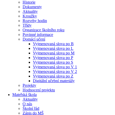
Historie
Dokumenty
Aktuality
Kroužky
Rozvrhy hodin
Třídy
Organizace školního roku
Povinné informace
Domácí učení
Vyjmenovaná slova po B
Vyjmenovaná slova po L
Vyjmenovaná slova po M
Vyjmenovaná slova po P
Vyjmenovaná slova po S
Vyjmenovaná slova po V 1
Vyjmenovaná slova po V 2
Vyjmenovaná slova po Z
Digitální učební materiály
Projekty
Hodnocení projektu
Mateřská škola
Aktuality
O nás
Školní řád
Zápis do MŠ