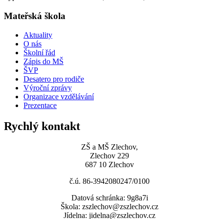
Mateřská škola
Aktuality
O nás
Školní řád
Zápis do MŠ
ŠVP
Desatero pro rodiče
Výroční zprávy
Organizace vzdělávání
Prezentace
Rychlý kontakt
ZŠ a MŠ Zlechov,
Zlechov 229
687 10 Zlechov
č.ú. 86-3942080247/0100
Datová schránka: 9g8a7i
Škola: zszlechov@zszlechov.cz
Jídelna: jidelna@zszlechov.cz