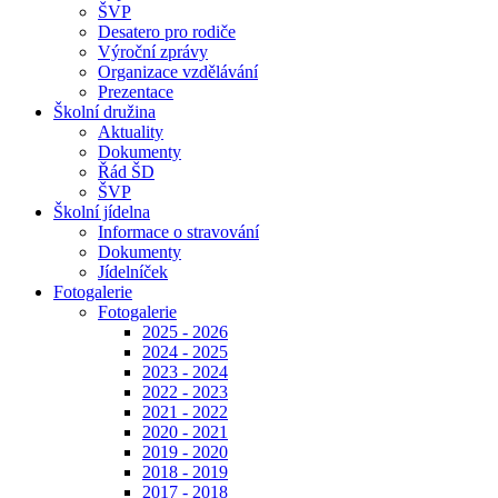
ŠVP
Desatero pro rodiče
Výroční zprávy
Organizace vzdělávání
Prezentace
Školní družina
Aktuality
Dokumenty
Řád ŠD
ŠVP
Školní jídelna
Informace o stravování
Dokumenty
Jídelníček
Fotogalerie
Fotogalerie
2025 - 2026
2024 - 2025
2023 - 2024
2022 - 2023
2021 - 2022
2020 - 2021
2019 - 2020
2018 - 2019
2017 - 2018