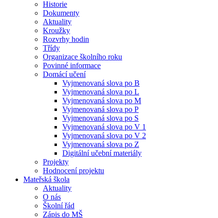
Historie
Dokumenty
Aktuality
Kroužky
Rozvrhy hodin
Třídy
Organizace školního roku
Povinné informace
Domácí učení
Vyjmenovaná slova po B
Vyjmenovaná slova po L
Vyjmenovaná slova po M
Vyjmenovaná slova po P
Vyjmenovaná slova po S
Vyjmenovaná slova po V 1
Vyjmenovaná slova po V 2
Vyjmenovaná slova po Z
Digitální učební materiály
Projekty
Hodnocení projektu
Mateřská škola
Aktuality
O nás
Školní řád
Zápis do MŠ