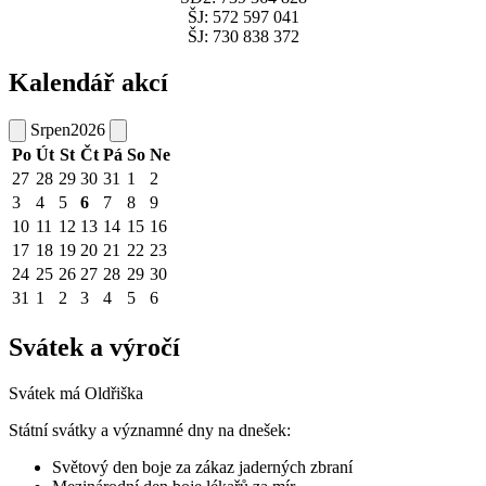
ŠJ: 572 597 041
ŠJ: 730 838 372
Kalendář akcí
Srpen
2026
Po
Út
St
Čt
Pá
So
Ne
27
28
29
30
31
1
2
3
4
5
6
7
8
9
10
11
12
13
14
15
16
17
18
19
20
21
22
23
24
25
26
27
28
29
30
31
1
2
3
4
5
6
Svátek a výročí
Svátek má
Oldřiška
Státní svátky a významné dny na dnešek:
Světový den boje za zákaz jaderných zbraní