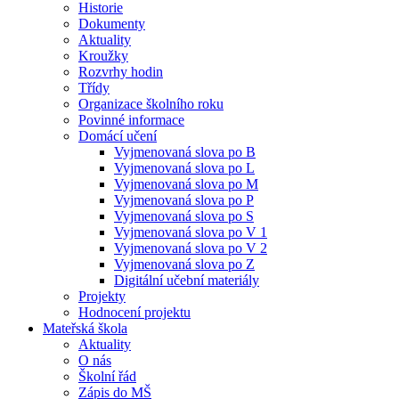
Historie
Dokumenty
Aktuality
Kroužky
Rozvrhy hodin
Třídy
Organizace školního roku
Povinné informace
Domácí učení
Vyjmenovaná slova po B
Vyjmenovaná slova po L
Vyjmenovaná slova po M
Vyjmenovaná slova po P
Vyjmenovaná slova po S
Vyjmenovaná slova po V 1
Vyjmenovaná slova po V 2
Vyjmenovaná slova po Z
Digitální učební materiály
Projekty
Hodnocení projektu
Mateřská škola
Aktuality
O nás
Školní řád
Zápis do MŠ