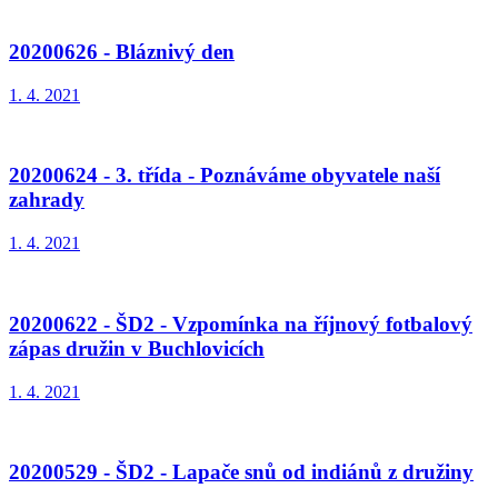
20200626 - Bláznivý den
1. 4. 2021
20200624 - 3. třída - Poznáváme obyvatele naší
zahrady
1. 4. 2021
20200622 - ŠD2 - Vzpomínka na říjnový fotbalový
zápas družin v Buchlovicích
1. 4. 2021
20200529 - ŠD2 - Lapače snů od indiánů z družiny