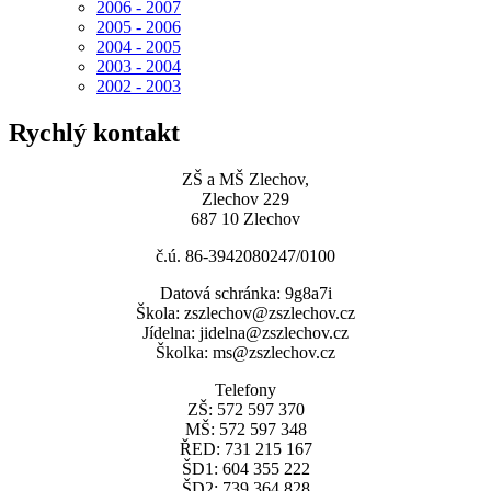
2006 - 2007
2005 - 2006
2004 - 2005
2003 - 2004
2002 - 2003
Rychlý kontakt
ZŠ a MŠ Zlechov,
Zlechov 229
687 10 Zlechov
č.ú. 86-3942080247/0100
Datová schránka: 9g8a7i
Škola: zszlechov@zszlechov.cz
Jídelna: jidelna@zszlechov.cz
Školka: ms@zszlechov.cz
Telefony
ZŠ: 572 597 370
MŠ: 572 597 348
ŘED: 731 215 167
ŠD1: 604 355 222
ŠD2: 739 364 828