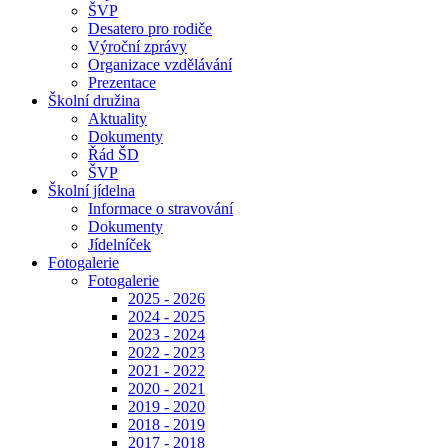
ŠVP
Desatero pro rodiče
Výroční zprávy
Organizace vzdělávání
Prezentace
Školní družina
Aktuality
Dokumenty
Řád ŠD
ŠVP
Školní jídelna
Informace o stravování
Dokumenty
Jídelníček
Fotogalerie
Fotogalerie
2025 - 2026
2024 - 2025
2023 - 2024
2022 - 2023
2021 - 2022
2020 - 2021
2019 - 2020
2018 - 2019
2017 - 2018