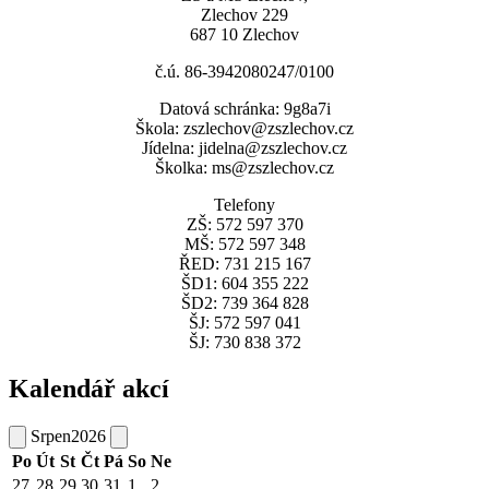
Zlechov 229
687 10 Zlechov
č.ú. 86-3942080247/0100
Datová schránka: 9g8a7i
Škola: zszlechov@zszlechov.cz
Jídelna: jidelna@zszlechov.cz
Školka: ms@zszlechov.cz
Telefony
ZŠ: 572 597 370
MŠ: 572 597 348
ŘED: 731 215 167
ŠD1: 604 355 222
ŠD2: 739 364 828
ŠJ: 572 597 041
ŠJ: 730 838 372
Kalendář akcí
Srpen
2026
Po
Út
St
Čt
Pá
So
Ne
27
28
29
30
31
1
2