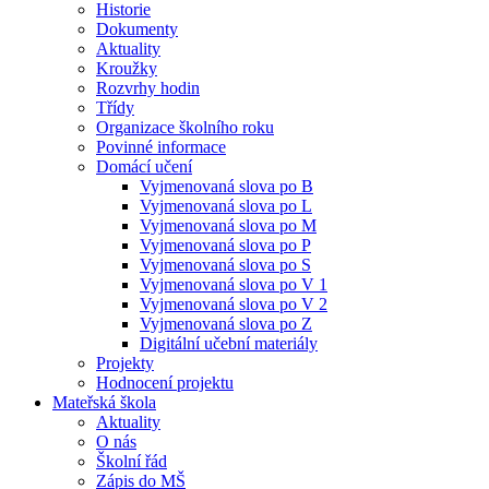
Historie
Dokumenty
Aktuality
Kroužky
Rozvrhy hodin
Třídy
Organizace školního roku
Povinné informace
Domácí učení
Vyjmenovaná slova po B
Vyjmenovaná slova po L
Vyjmenovaná slova po M
Vyjmenovaná slova po P
Vyjmenovaná slova po S
Vyjmenovaná slova po V 1
Vyjmenovaná slova po V 2
Vyjmenovaná slova po Z
Digitální učební materiály
Projekty
Hodnocení projektu
Mateřská škola
Aktuality
O nás
Školní řád
Zápis do MŠ