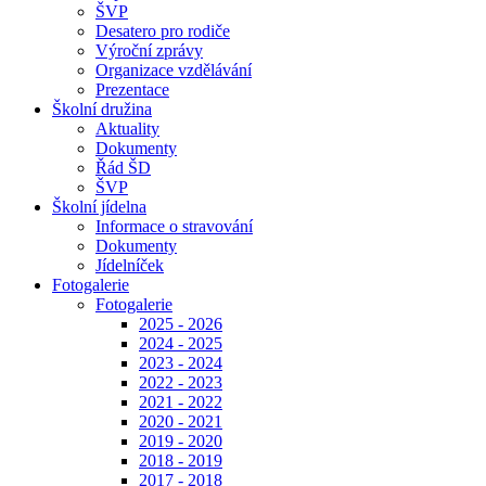
ŠVP
Desatero pro rodiče
Výroční zprávy
Organizace vzdělávání
Prezentace
Školní družina
Aktuality
Dokumenty
Řád ŠD
ŠVP
Školní jídelna
Informace o stravování
Dokumenty
Jídelníček
Fotogalerie
Fotogalerie
2025 - 2026
2024 - 2025
2023 - 2024
2022 - 2023
2021 - 2022
2020 - 2021
2019 - 2020
2018 - 2019
2017 - 2018