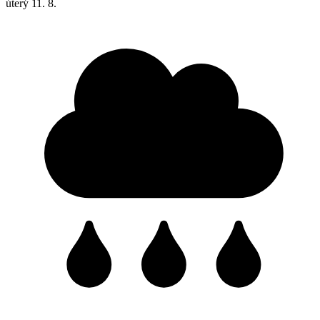
úterý
11. 8.