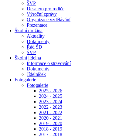
ŠVP
Desatero pro rodiče
Výroční zprávy
Organizace vzdělávání
Prezentace
Školní družina
Aktuality
Dokumenty
Řád ŠD
ŠVP
Školní jídelna
Informace o stravování
Dokumenty
Jídelníček
Fotogalerie
Fotogalerie
2025 - 2026
2024 - 2025
2023 - 2024
2022 - 2023
2021 - 2022
2020 - 2021
2019 - 2020
2018 - 2019
2017 - 2018