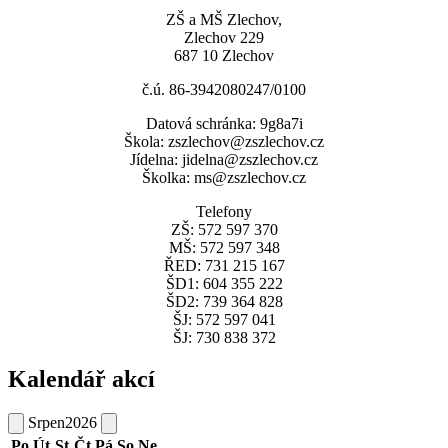
ZŠ a MŠ Zlechov,
Zlechov 229
687 10 Zlechov
č.ú. 86-3942080247/0100
Datová schránka: 9g8a7i
Škola: zszlechov@zszlechov.cz
Jídelna: jidelna@zszlechov.cz
Školka: ms@zszlechov.cz
Telefony
ZŠ: 572 597 370
MŠ: 572 597 348
ŘED: 731 215 167
ŠD1: 604 355 222
ŠD2: 739 364 828
ŠJ: 572 597 041
ŠJ: 730 838 372
Kalendář akcí
Srpen
2026
Po
Út
St
Čt
Pá
So
Ne