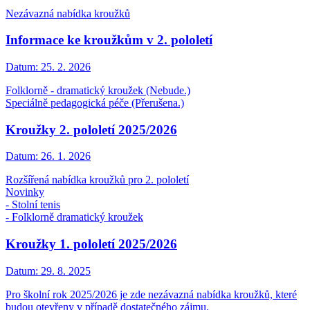
Nezávazná nabídka kroužků
Informace ke kroužkům v 2. pololetí
Datum:
25. 2. 2026
Folklorně - dramatický kroužek (Nebude.)
Speciálně pedagogická péče (Přerušena.)
Kroužky 2. pololetí 2025/2026
Datum:
26. 1. 2026
Rozšířená nabídka kroužků pro 2. pololetí
Novinky
- Stolní tenis
- Folklorně dramatický kroužek
Kroužky 1. pololetí 2025/2026
Datum:
29. 8. 2025
Pro školní rok 2025/2026 je zde nezávazná nabídka kroužků, které
budou otevřeny v případě dostatečného zájmu.