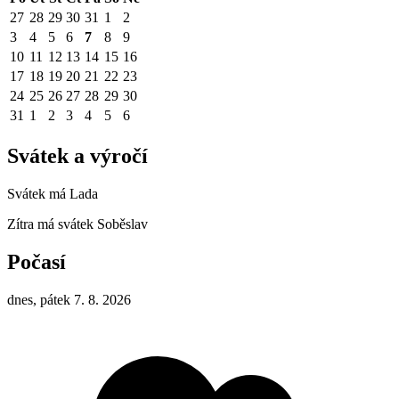
27
28
29
30
31
1
2
3
4
5
6
7
8
9
10
11
12
13
14
15
16
17
18
19
20
21
22
23
24
25
26
27
28
29
30
31
1
2
3
4
5
6
Svátek a výročí
Svátek má
Lada
Zítra má svátek
Soběslav
Počasí
dnes, pátek 7. 8. 2026