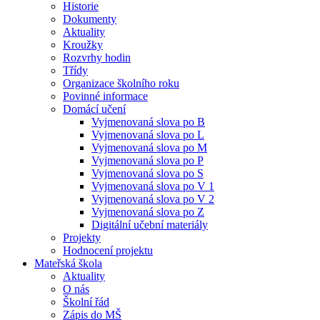
Historie
Dokumenty
Aktuality
Kroužky
Rozvrhy hodin
Třídy
Organizace školního roku
Povinné informace
Domácí učení
Vyjmenovaná slova po B
Vyjmenovaná slova po L
Vyjmenovaná slova po M
Vyjmenovaná slova po P
Vyjmenovaná slova po S
Vyjmenovaná slova po V 1
Vyjmenovaná slova po V 2
Vyjmenovaná slova po Z
Digitální učební materiály
Projekty
Hodnocení projektu
Mateřská škola
Aktuality
O nás
Školní řád
Zápis do MŠ