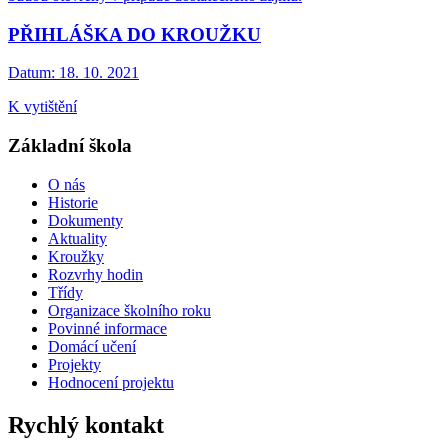
PŘIHLÁŠKA DO KROUŽKU
Datum:
18. 10. 2021
K vytištění
Základní škola
O nás
Historie
Dokumenty
Aktuality
Kroužky
Rozvrhy hodin
Třídy
Organizace školního roku
Povinné informace
Domácí učení
Projekty
Hodnocení projektu
Rychlý kontakt