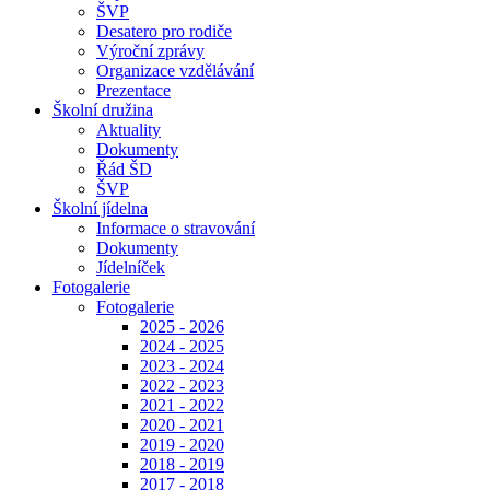
ŠVP
Desatero pro rodiče
Výroční zprávy
Organizace vzdělávání
Prezentace
Školní družina
Aktuality
Dokumenty
Řád ŠD
ŠVP
Školní jídelna
Informace o stravování
Dokumenty
Jídelníček
Fotogalerie
Fotogalerie
2025 - 2026
2024 - 2025
2023 - 2024
2022 - 2023
2021 - 2022
2020 - 2021
2019 - 2020
2018 - 2019
2017 - 2018