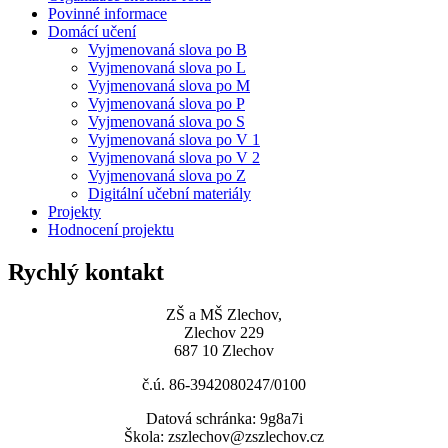
Povinné informace
Domácí učení
Vyjmenovaná slova po B
Vyjmenovaná slova po L
Vyjmenovaná slova po M
Vyjmenovaná slova po P
Vyjmenovaná slova po S
Vyjmenovaná slova po V 1
Vyjmenovaná slova po V 2
Vyjmenovaná slova po Z
Digitální učební materiály
Projekty
Hodnocení projektu
Rychlý kontakt
ZŠ a MŠ Zlechov,
Zlechov 229
687 10 Zlechov
č.ú. 86-3942080247/0100
Datová schránka: 9g8a7i
Škola: zszlechov@zszlechov.cz