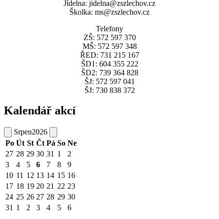
Jídelna: jidelna@zszlechov.cz
Školka: ms@zszlechov.cz
Telefony
ZŠ: 572 597 370
MŠ: 572 597 348
ŘED: 731 215 167
ŠD1: 604 355 222
ŠD2: 739 364 828
ŠJ: 572 597 041
ŠJ: 730 838 372
Kalendář akcí
Srpen
2026
Po
Út
St
Čt
Pá
So
Ne
27
28
29
30
31
1
2
3
4
5
6
7
8
9
10
11
12
13
14
15
16
17
18
19
20
21
22
23
24
25
26
27
28
29
30
31
1
2
3
4
5
6