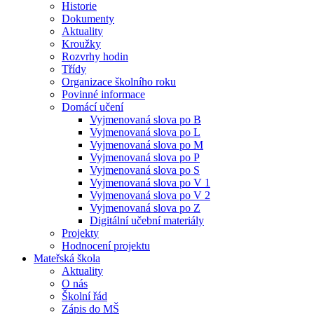
Historie
Dokumenty
Aktuality
Kroužky
Rozvrhy hodin
Třídy
Organizace školního roku
Povinné informace
Domácí učení
Vyjmenovaná slova po B
Vyjmenovaná slova po L
Vyjmenovaná slova po M
Vyjmenovaná slova po P
Vyjmenovaná slova po S
Vyjmenovaná slova po V 1
Vyjmenovaná slova po V 2
Vyjmenovaná slova po Z
Digitální učební materiály
Projekty
Hodnocení projektu
Mateřská škola
Aktuality
O nás
Školní řád
Zápis do MŠ