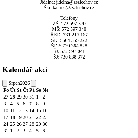
Jídelna: jidelna@zszlechov.cz
Školka: ms@zszlechov.cz
Telefony
ZŠ: 572 597 370
MŠ: 572 597 348
ŘED: 731 215 167
ŠD1: 604 355 222
ŠD2: 739 364 828
ŠJ: 572 597 041
ŠJ: 730 838 372
Kalendář akcí
Srpen
2026
Po
Út
St
Čt
Pá
So
Ne
27
28
29
30
31
1
2
3
4
5
6
7
8
9
10
11
12
13
14
15
16
17
18
19
20
21
22
23
24
25
26
27
28
29
30
31
1
2
3
4
5
6