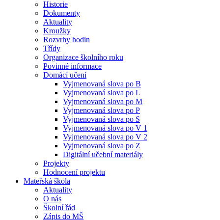
Historie
Dokumenty
Aktuality
Kroužky
Rozvrhy hodin
Třídy
Organizace školního roku
Povinné informace
Domácí učení
Vyjmenovaná slova po B
Vyjmenovaná slova po L
Vyjmenovaná slova po M
Vyjmenovaná slova po P
Vyjmenovaná slova po S
Vyjmenovaná slova po V 1
Vyjmenovaná slova po V 2
Vyjmenovaná slova po Z
Digitální učební materiály
Projekty
Hodnocení projektu
Mateřská škola
Aktuality
O nás
Školní řád
Zápis do MŠ