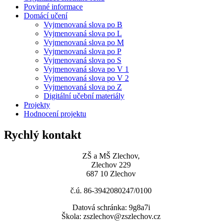
Povinné informace
Domácí učení
Vyjmenovaná slova po B
Vyjmenovaná slova po L
Vyjmenovaná slova po M
Vyjmenovaná slova po P
Vyjmenovaná slova po S
Vyjmenovaná slova po V 1
Vyjmenovaná slova po V 2
Vyjmenovaná slova po Z
Digitální učební materiály
Projekty
Hodnocení projektu
Rychlý kontakt
ZŠ a MŠ Zlechov,
Zlechov 229
687 10 Zlechov
č.ú. 86-3942080247/0100
Datová schránka: 9g8a7i
Škola: zszlechov@zszlechov.cz