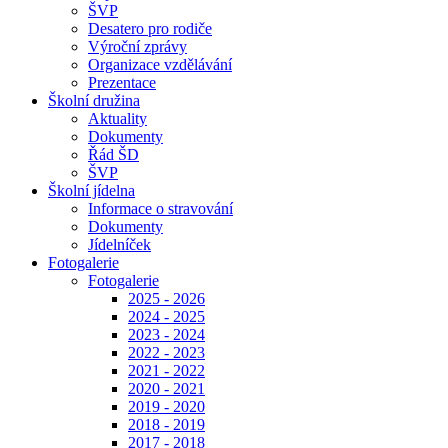
ŠVP
Desatero pro rodiče
Výroční zprávy
Organizace vzdělávání
Prezentace
Školní družina
Aktuality
Dokumenty
Řád ŠD
ŠVP
Školní jídelna
Informace o stravování
Dokumenty
Jídelníček
Fotogalerie
Fotogalerie
2025 - 2026
2024 - 2025
2023 - 2024
2022 - 2023
2021 - 2022
2020 - 2021
2019 - 2020
2018 - 2019
2017 - 2018