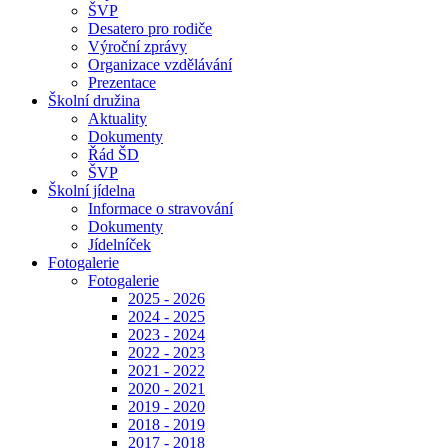
ŠVP
Desatero pro rodiče
Výroční zprávy
Organizace vzdělávání
Prezentace
Školní družina
Aktuality
Dokumenty
Řád ŠD
ŠVP
Školní jídelna
Informace o stravování
Dokumenty
Jídelníček
Fotogalerie
Fotogalerie
2025 - 2026
2024 - 2025
2023 - 2024
2022 - 2023
2021 - 2022
2020 - 2021
2019 - 2020
2018 - 2019
2017 - 2018