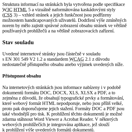
Struktura informací na stránkách byla vytvořena podle specifikace
W3C
HTML
5 a vizuálně naformátována kaskádovými styly
(
CSS
3) – vzhled stránek a jejich funkčnost jsou podřízeny
možnostem handicapovaných uživatelů. Dodržení výše zmíněných
norem by mělo zajistit správné zobrazení obsahu stránek ve většině
používaných prohlížečů a na většině zobrazovacích zařízení.
Stav souladu
Uvedené internetové stránky jsou částečně v souladu
s EN 301 549 V2 1.2 a standardem
WCAG
2.1 z důvodu
nedostatečně přístupného obsahu anebo výjimek uvedených níže.
Přístupnost obsahu
Na internetových stránkách jsou informace nabízeny i v podobě
dokumentů formátu DOC, DOCX, XLS, XLSX a PDF, a to
zejména z důvodů, že obsahují typografické prvky a formátování,
které webový formát HTML nepodporuje, nebo jsou příliš velké,
proto pak doporučujeme jejich stažení. Formáty DOC a PDF jsou
také vhodnější pro tisk. K prohlížení těchto dokumentů je možné
zdarma stáhnout Word Viewer a Acrobat Reader. V některých
webových prohlížečích je integrována aplikace, jež slouží
k prohlížení výše uvedených formátů dokumentů.