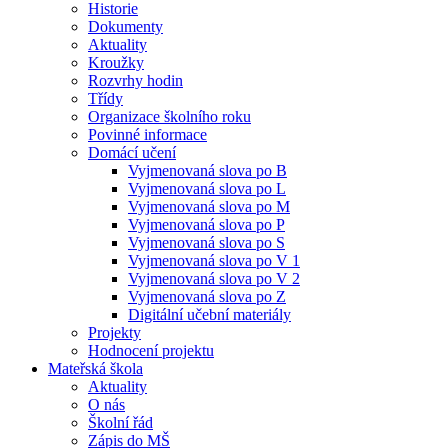
Historie
Dokumenty
Aktuality
Kroužky
Rozvrhy hodin
Třídy
Organizace školního roku
Povinné informace
Domácí učení
Vyjmenovaná slova po B
Vyjmenovaná slova po L
Vyjmenovaná slova po M
Vyjmenovaná slova po P
Vyjmenovaná slova po S
Vyjmenovaná slova po V 1
Vyjmenovaná slova po V 2
Vyjmenovaná slova po Z
Digitální učební materiály
Projekty
Hodnocení projektu
Mateřská škola
Aktuality
O nás
Školní řád
Zápis do MŠ