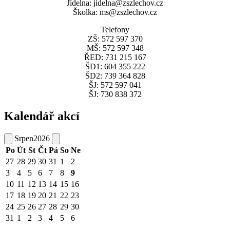
Jídelna: jidelna@zszlechov.cz
Školka: ms@zszlechov.cz
Telefony
ZŠ: 572 597 370
MŠ: 572 597 348
ŘED: 731 215 167
ŠD1: 604 355 222
ŠD2: 739 364 828
ŠJ: 572 597 041
ŠJ: 730 838 372
Kalendář akcí
Srpen
2026
Po
Út
St
Čt
Pá
So
Ne
27
28
29
30
31
1
2
3
4
5
6
7
8
9
10
11
12
13
14
15
16
17
18
19
20
21
22
23
24
25
26
27
28
29
30
31
1
2
3
4
5
6