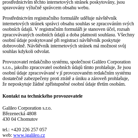
prostřednictvím těchto internetových stránek poskytovány, jsou
spravovány výlučně správcem obsahu webu.
Prostřednictvím registračního formuláře uděluje návštěvník
internetových stránek správci obsahu souhlas se zpracováním svých
osobních údajů. V registračním formuláři je stanoven účel, rozsah
zpracovávaných osobních údajů a doba platnosti souhlasu. Všechny
osobní údaje poskytované při registraci návštěvník poskytuje
dobrovolně. Návštěvník internetových stránek má možnost svůj
souhlas kdykoli odvolat.
Provozovatel redakčního systému, společnost Galileo Corporation
s.r.o., jakožto zpracovatel osobních údajů tímto prohlašuje, že jsou
osobní údaje zpracovávané v jí provozovaném redakčním systému
dostatečně zabezpečeny proti ztrátě a úniku a zároveň prohlašuje,
že neposkytuje žádné zpřístupněné osobní údaje třetím osobám.
Kontakt na technického provozovatele
Galileo Corporation s.r.o.
Březenecká 4808
430 04 Chomutov
tel.: +420 226 257 057
web:
www.igalileo.cz