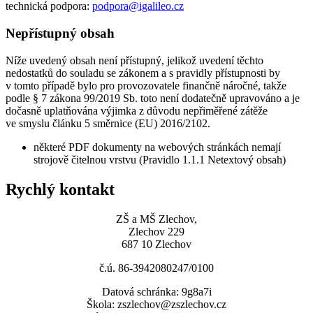
technická podpora:
podpora@igalileo.cz
Nepřístupný obsah
Níže uvedený obsah není přístupný, jelikož uvedení těchto
nedostatků do souladu se zákonem a s pravidly přístupnosti by
v tomto případě bylo pro provozovatele finančně náročné, takže
podle § 7 zákona 99/2019 Sb. toto není dodatečně upravováno a je
dočasně uplatňována výjimka z důvodu nepřiměřené zátěže
ve smyslu článku 5 směrnice (EU) 2016/2102.
některé PDF dokumenty na webových stránkách nemají
strojově čitelnou vrstvu (Pravidlo 1.1.1 Netextový obsah)
Rychlý kontakt
ZŠ a MŠ Zlechov,
Zlechov 229
687 10 Zlechov
č.ú. 86-3942080247/0100
Datová schránka: 9g8a7i
Škola: zszlechov@zszlechov.cz