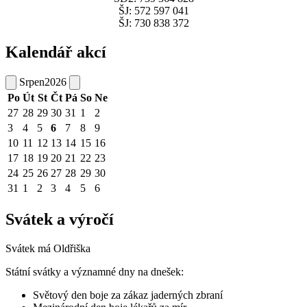
ŠJ: 572 597 041
ŠJ: 730 838 372
Kalendář akcí
Srpen
2026
Po
Út
St
Čt
Pá
So
Ne
27
28
29
30
31
1
2
3
4
5
6
7
8
9
10
11
12
13
14
15
16
17
18
19
20
21
22
23
24
25
26
27
28
29
30
31
1
2
3
4
5
6
Svátek a výročí
Svátek má
Oldřiška
Státní svátky a významné dny na dnešek:
Světový den boje za zákaz jaderných zbraní