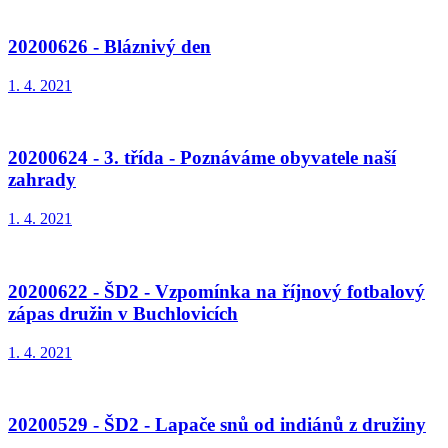
20200626 - Bláznivý den
1. 4. 2021
20200624 - 3. třída - Poznáváme obyvatele naší
zahrady
1. 4. 2021
20200622 - ŠD2 - Vzpomínka na říjnový fotbalový
zápas družin v Buchlovicích
1. 4. 2021
20200529 - ŠD2 - Lapače snů od indiánů z družiny