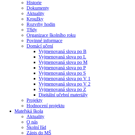
Historie
Dokumenty
Aktuality
Kroužky
Rozvrhy hodin
Třídy
Organizace školního roku
Povinné informace
Domácí učení
Vyjmenovaná slova po B
Vyjmenovaná slova po L
Vyjmenovaná slova po M
Vyjmenovaná slova po P
Vyjmenovaná slova po S
Vyjmenovaná slova po V 1
Vyjmenovaná slova po V 2
Vyjmenovaná slova po Z
Digitální učební materiály
Projekty
Hodnocení projektu
Mateřská škola
Aktuality
O nás
Školní řád
Zápis do MŠ