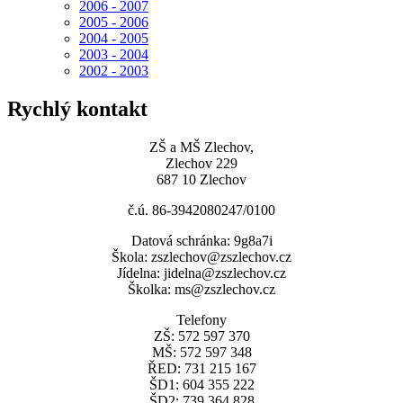
2006 - 2007
2005 - 2006
2004 - 2005
2003 - 2004
2002 - 2003
Rychlý kontakt
ZŠ a MŠ Zlechov,
Zlechov 229
687 10 Zlechov
č.ú. 86-3942080247/0100
Datová schránka: 9g8a7i
Škola: zszlechov@zszlechov.cz
Jídelna: jidelna@zszlechov.cz
Školka: ms@zszlechov.cz
Telefony
ZŠ: 572 597 370
MŠ: 572 597 348
ŘED: 731 215 167
ŠD1: 604 355 222
ŠD2: 739 364 828