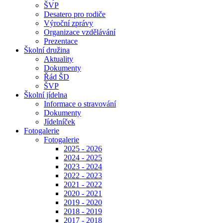
ŠVP
Desatero pro rodiče
Výroční zprávy
Organizace vzdělávání
Prezentace
Školní družina
Aktuality
Dokumenty
Řád ŠD
ŠVP
Školní jídelna
Informace o stravování
Dokumenty
Jídelníček
Fotogalerie
Fotogalerie
2025 - 2026
2024 - 2025
2023 - 2024
2022 - 2023
2021 - 2022
2020 - 2021
2019 - 2020
2018 - 2019
2017 - 2018