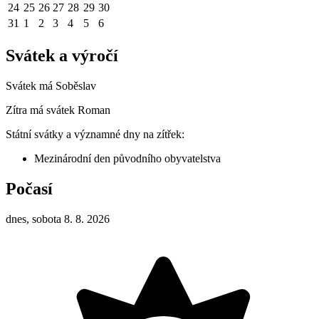
24
25
26
27
28
29
30
31
1
2
3
4
5
6
Svátek a výročí
Svátek má
Soběslav
Zítra má svátek
Roman
Státní svátky a významné dny na zítřek:
Mezinárodní den původního obyvatelstva
Počasí
dnes, sobota 8. 8. 2026