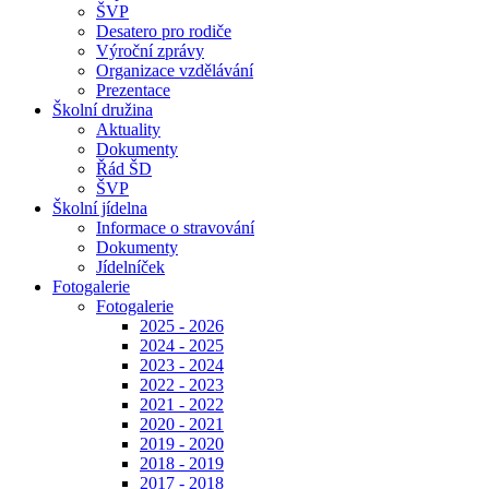
ŠVP
Desatero pro rodiče
Výroční zprávy
Organizace vzdělávání
Prezentace
Školní družina
Aktuality
Dokumenty
Řád ŠD
ŠVP
Školní jídelna
Informace o stravování
Dokumenty
Jídelníček
Fotogalerie
Fotogalerie
2025 - 2026
2024 - 2025
2023 - 2024
2022 - 2023
2021 - 2022
2020 - 2021
2019 - 2020
2018 - 2019
2017 - 2018