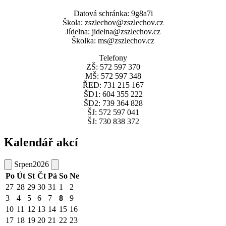
Datová schránka: 9g8a7i
Škola: zszlechov@zszlechov.cz
Jídelna: jidelna@zszlechov.cz
Školka: ms@zszlechov.cz
Telefony
ZŠ: 572 597 370
MŠ: 572 597 348
ŘED: 731 215 167
ŠD1: 604 355 222
ŠD2: 739 364 828
ŠJ: 572 597 041
ŠJ: 730 838 372
Kalendář akcí
Srpen
2026
Po
Út
St
Čt
Pá
So
Ne
27
28
29
30
31
1
2
3
4
5
6
7
8
9
10
11
12
13
14
15
16
17
18
19
20
21
22
23