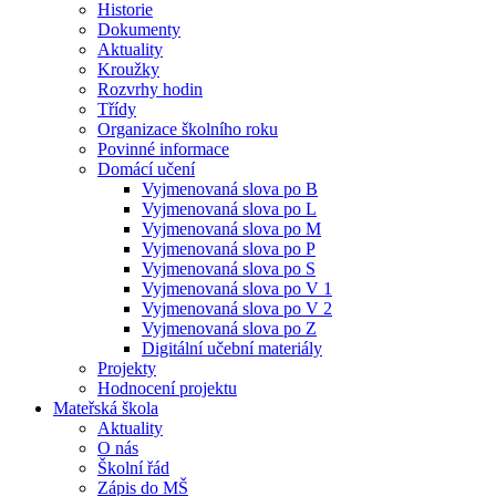
Historie
Dokumenty
Aktuality
Kroužky
Rozvrhy hodin
Třídy
Organizace školního roku
Povinné informace
Domácí učení
Vyjmenovaná slova po B
Vyjmenovaná slova po L
Vyjmenovaná slova po M
Vyjmenovaná slova po P
Vyjmenovaná slova po S
Vyjmenovaná slova po V 1
Vyjmenovaná slova po V 2
Vyjmenovaná slova po Z
Digitální učební materiály
Projekty
Hodnocení projektu
Mateřská škola
Aktuality
O nás
Školní řád
Zápis do MŠ