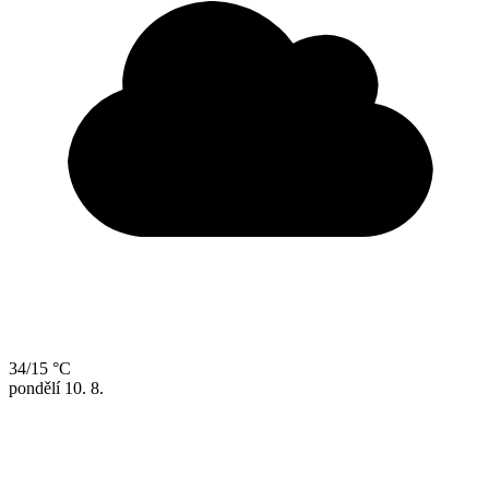
34/15 °C
pondělí
10. 8.