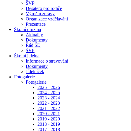
ŠVP
Desatero pro rodiče
Výroční zprávy
Organizace vzdělávání
Prezentace
Školní družina
Aktuality
Dokumenty
Řád ŠD
ŠVP
Školní jídelna
Informace o stravování
Dokumenty
Jídelníček
Fotogalerie
Fotogalerie
2025 - 2026
2024 - 2025
2023 - 2024
2022 - 2023
2021 - 2022
2020 - 2021
2019 - 2020
2018 - 2019
2017 - 2018