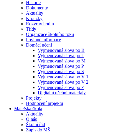
Historie
Dokumenty
Aktuality
Kroužky
Rozvrhy hodin
Třídy
Organizace školního roku
Povinné informace
Domácí učení
Vyjmenovaná slova po B
Vyjmenovaná slova po L
Vyjmenovaná slova po M
Vyjmenovaná slova po P
Vyjmenovaná slova po S
Vyjmenovaná slova po V 1
Vyjmenovaná slova po V 2
Vyjmenovaná slova po Z
Digitální učební materiály
Projekty
Hodnocení projektu
Mateřská škola
Aktuality
O nás
Školní řád
Zápis do MŠ