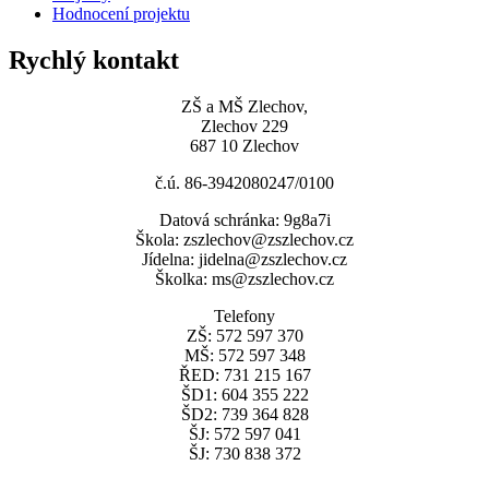
Hodnocení projektu
Rychlý kontakt
ZŠ a MŠ Zlechov,
Zlechov 229
687 10 Zlechov
č.ú. 86-3942080247/0100
Datová schránka: 9g8a7i
Škola: zszlechov@zszlechov.cz
Jídelna: jidelna@zszlechov.cz
Školka: ms@zszlechov.cz
Telefony
ZŠ: 572 597 370
MŠ: 572 597 348
ŘED: 731 215 167
ŠD1: 604 355 222
ŠD2: 739 364 828
ŠJ: 572 597 041
ŠJ: 730 838 372