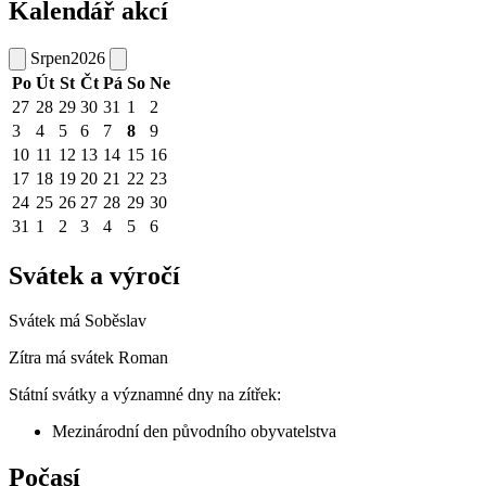
Kalendář akcí
Srpen
2026
Po
Út
St
Čt
Pá
So
Ne
27
28
29
30
31
1
2
3
4
5
6
7
8
9
10
11
12
13
14
15
16
17
18
19
20
21
22
23
24
25
26
27
28
29
30
31
1
2
3
4
5
6
Svátek a výročí
Svátek má
Soběslav
Zítra má svátek
Roman
Státní svátky a významné dny na zítřek:
Mezinárodní den původního obyvatelstva
Počasí